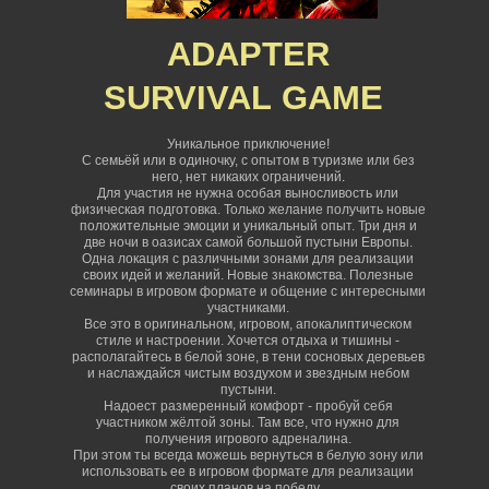
ADAPTER
SURVIVAL
GAME
Уникальное приключение!
С семьёй или в одиночку, с опытом в туризме или без
него, нет никаких ограничений
.
Для участия не нужна особая выносливость или
физическая подготовка. Только желание получить новые
положительные эмоции и уникальный опыт. Три дня и
две ночи в оазисах самой большой пустыни Европы.
Одна локация с различными зонами для реализации
своих идей и желаний. Новые знакомства. Полезные
семинары в игровом формате и общение с интересными
участниками.
Все это в оригинальном, игровом, апокалиптическом
стиле и настроении. Хочется отдыха и тишины -
располагайтесь в белой зоне, в тени сосновых деревьев
и наслаждайся чистым воздухом и звездным небом
пустыни.
Надоест размеренный комфорт - пробуй себя
участником жёлтой зоны. Там все, что нужно для
получения игрового адреналина.
При этом ты всегда можешь вернуться в белую зону или
использовать ее в игровом формате для реализации
своих планов на победу.