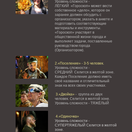
Уровень сложности -
ЛЁГКИЙ «Гороскоп» может вести
собственное «дело», которое он
заранее должен обсудить с
организатором, указать в анкете и
подготовить соответствующие
материалы и инструменты.
«Гороскоп» участвует в
общественной жизни города и
выполняет задачи, поставленные
руководством города
(Организатором).
2.«Поселение» - 3-5 человек.
Уровень сложности -
СРЕДНИЙ Селится в желтой зоне.
Каждое Поселение должно иметь
своё название и отличительный
знак на всех своих участниках.
3.«Двойка»
- группа из двух
человек. Селится в желтой зоне.
Уровень сложности - ТЯЖЁЛЫЙ
4.«Одиночка»
Уровень сложности -
СУПЕРТЯЖЕЛЫЙ Селится в желтой
зоне.