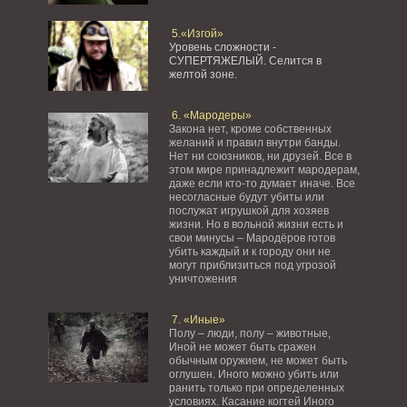
5.«Изгой»
Уровень сложности -
СУПЕРТЯЖЕЛЫЙ.
Селится в
желтой зоне.
6. «Мародеры»
Закона нет, кроме собственных
желаний и правил внутри банды.
Нет ни союзников, ни друзей. Все в
этом мире принадлежит мародерам,
даже если кто-то думает иначе. Все
несогласные будут убиты или
послужат игрушкой для хозяев
жизни. Но в вольной жизни есть и
свои минусы – Мародёров готов
убить каждый и к городу они не
могут приблизиться под угрозой
уничтожения
7. «Иные»
Полу – люди, полу – животные,
Иной не может быть сражен
обычным оружием, не может быть
оглушен. Иного можно убить или
ранить только при определенных
условиях. Касание когтей Иного