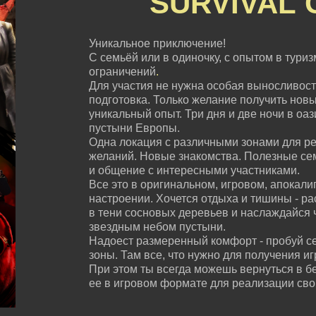
SURVIVAL
Уникальное приключение!
С семьёй или в одиночку, с опытом в туризм
ограничений
.
Для участия не нужна особая выносливост
подготовка. Только желание получить нов
уникальный опыт. Три дня и две ночи в оа
пустыни Европы.
Одна локация с различными зонами для ре
желаний. Новые знакомства. Полезные с
и общение с интересными участниками.
Все это в оригинальном, игровом, апокали
настроении. Хочется отдыха и тишины - ра
в тени сосновых деревьев и наслаждайся 
звездным небом пустыни.
Надоест размеренный комфорт - пробуй с
зоны. Там все, что нужно для получения и
При этом ты всегда можешь вернуться в б
ее в игровом формате для реализации сво