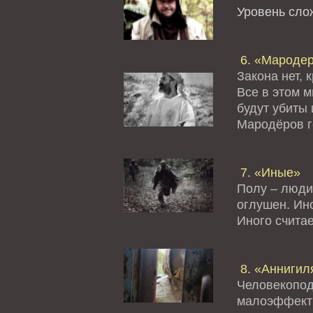
Уровень сл
6. «Мароде
Закона нет, 
Все в этом 
будут убиты 
Мародёров го
7. «Иные»
Полу – люди
оглушен. Ино
Иного считае
8. «Аннигил
Человекопод
малоэффект