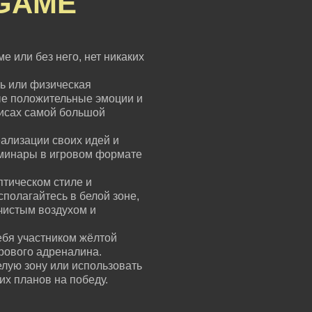
GAME
е или без него, нет никаких
ь или физическая
ые положительные эмоции и
зисах самой большой
ализации своих идей и
еминары в игровом формате
птическом стиле и
сполагайтесь в белой зоне,
чистым воздухом и
ебя участником жёлтой
грового адреналина.
елую зону или использовать
их планов на победу.