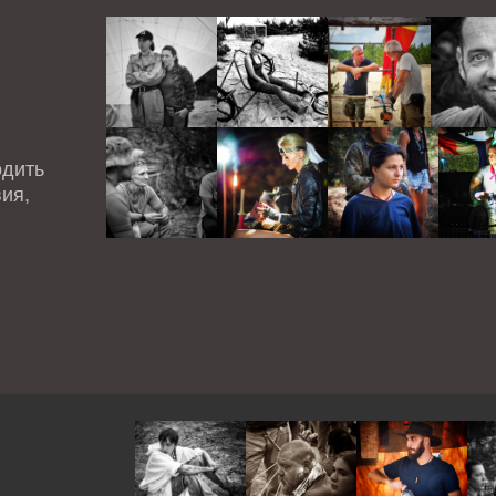
одить
ия,