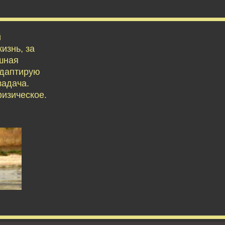
й
изнь, за
ешная
адаптирую
задача.
физическое.