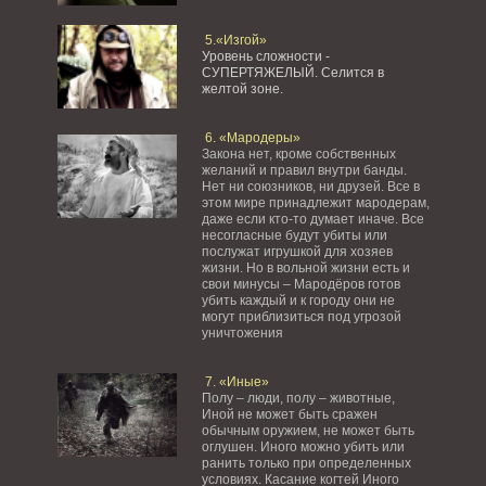
5.«Изгой»
Уровень сложности -
СУПЕРТЯЖЕЛЫЙ.
Селится в
желтой зоне.
6. «Мародеры»
Закона нет, кроме собственных
желаний и правил внутри банды.
Нет ни союзников, ни друзей. Все в
этом мире принадлежит мародерам,
даже если кто-то думает иначе. Все
несогласные будут убиты или
послужат игрушкой для хозяев
жизни. Но в вольной жизни есть и
свои минусы – Мародёров готов
убить каждый и к городу они не
могут приблизиться под угрозой
уничтожения
7. «Иные»
Полу – люди, полу – животные,
Иной не может быть сражен
обычным оружием, не может быть
оглушен. Иного можно убить или
ранить только при определенных
условиях. Касание когтей Иного