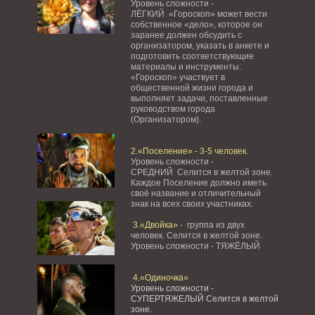
Уровень сложности -
ЛЁГКИЙ «Гороскоп» может вести
собственное «дело», которое он
заранее должен обсудить с
организатором, указать в анкете и
подготовить соответствующие
материалы и инструменты.
«Гороскоп» участвует в
общественной жизни города и
выполняет задачи, поставленные
руководством города
(Организатором).
2.«Поселение» - 3-5 человек.
Уровень сложности -
СРЕДНИЙ Селится в желтой зоне.
Каждое Поселение должно иметь
своё название и отличительный
знак на всех своих участниках.
3.«Двойка»
- группа из двух
человек. Селится в желтой зоне.
Уровень сложности - ТЯЖЁЛЫЙ
4.«Одиночка»
Уровень сложности -
СУПЕРТЯЖЕЛЫЙ Селится в желтой
зоне.