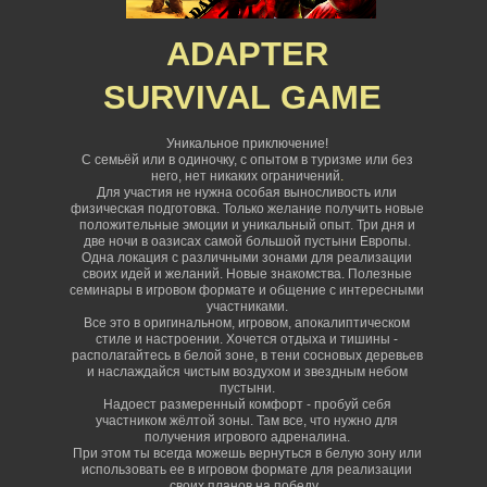
ADAPTER
SURVIVAL
GAME
Уникальное приключение!
С семьёй или в одиночку, с опытом в туризме или без
него, нет никаких ограничений
.
Для участия не нужна особая выносливость или
физическая подготовка. Только желание получить новые
положительные эмоции и уникальный опыт. Три дня и
две ночи в оазисах самой большой пустыни Европы.
Одна локация с различными зонами для реализации
своих идей и желаний. Новые знакомства. Полезные
семинары в игровом формате и общение с интересными
участниками.
Все это в оригинальном, игровом, апокалиптическом
стиле и настроении. Хочется отдыха и тишины -
располагайтесь в белой зоне, в тени сосновых деревьев
и наслаждайся чистым воздухом и звездным небом
пустыни.
Надоест размеренный комфорт - пробуй себя
участником жёлтой зоны. Там все, что нужно для
получения игрового адреналина.
При этом ты всегда можешь вернуться в белую зону или
использовать ее в игровом формате для реализации
своих планов на победу.