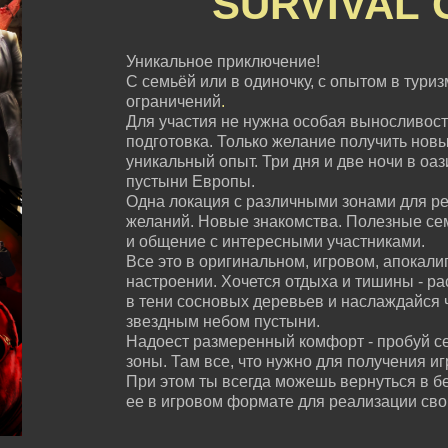
SURVIVAL
Уникальное приключение!
С семьёй или в одиночку, с опытом в туризм
ограничений
.
Для участия не нужна особая выносливост
подготовка. Только желание получить нов
уникальный опыт. Три дня и две ночи в оа
пустыни Европы.
Одна локация с различными зонами для ре
желаний. Новые знакомства. Полезные с
и общение с интересными участниками.
Все это в оригинальном, игровом, апокали
настроении. Хочется отдыха и тишины - ра
в тени сосновых деревьев и наслаждайся 
звездным небом пустыни.
Надоест размеренный комфорт - пробуй с
зоны. Там все, что нужно для получения и
При этом ты всегда можешь вернуться в б
ее в игровом формате для реализации сво