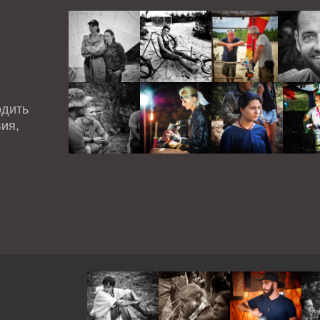
одить
ия,