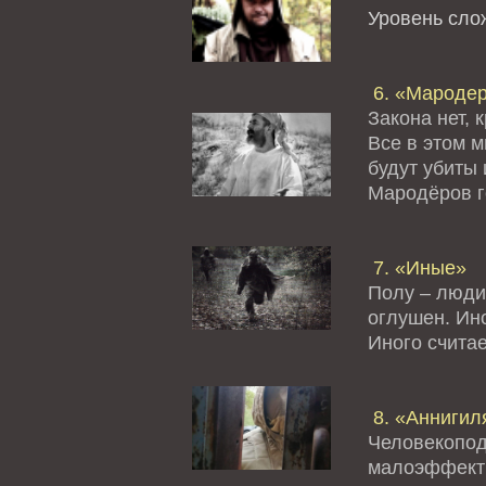
Уровень сл
6. «Мароде
Закона нет, 
Все в этом 
будут убиты 
Мародёров го
7. «Иные»
Полу – люди
оглушен. Ино
Иного считае
8. «Аннигил
Человекопод
малоэффект