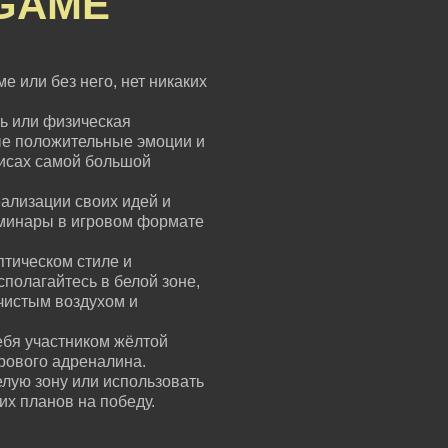
GAME
е или без него, нет никаких
ь или физическая
ые положительные эмоции и
зисах самой большой
ализации своих идей и
еминары в игровом формате
птическом стиле и
сполагайтесь в белой зоне,
чистым воздухом и
ебя участником жёлтой
грового адреналина.
елую зону или использовать
их планов на победу.