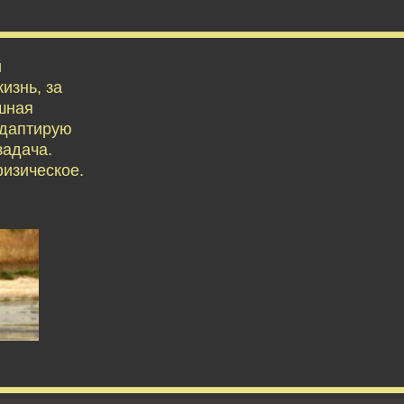
й
изнь, за
ешная
адаптирую
задача.
физическое.