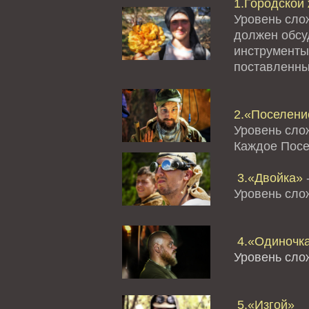
1.Городской 
Уровень сло
должен обсуд
инструменты
поставленны
2.«Поселение
Уровень сло
Каждое Посе
3.«Двойка»
-
Уровень сл
4.«Одиночк
Уровень сло
5.«Изгой»