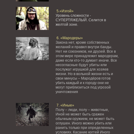
5.«Изгой»
Уровень сложности -
СУПЕРТЯЖЕЛЫЙ.
Селится в
желтой зоне.
6. «Мародеры»
Закона нет, кроме собственных
желаний и правил внутри банды.
Нет ни союзников, ни друзей. Все в
этом мире принадлежит мародерам,
даже если кто-то думает иначе. Все
несогласные будут убиты или
послужат игрушкой для хозяев
жизни. Но в вольной жизни есть и
свои минусы – Мародёров готов
убить каждый и к городу они не
могут приблизиться под угрозой
уничтожения
7. «Иные»
Полу – люди, полу – животные,
Иной не может быть сражен
обычным оружием, не может быть
оглушен. Иного можно убить или
ранить только при определенных
условиях. Касание когтей Иного