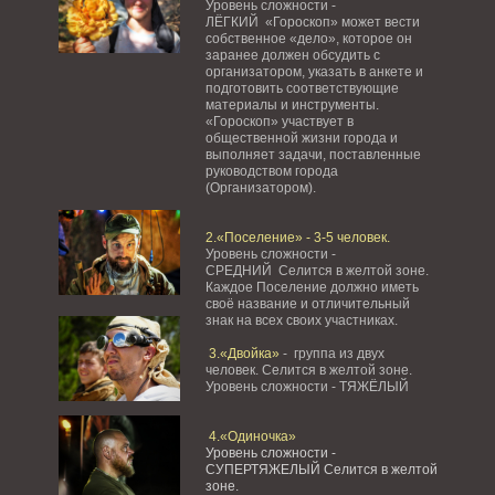
Уровень сложности -
ЛЁГКИЙ «Гороскоп» может вести
собственное «дело», которое он
заранее должен обсудить с
организатором, указать в анкете и
подготовить соответствующие
материалы и инструменты.
«Гороскоп» участвует в
общественной жизни города и
выполняет задачи, поставленные
руководством города
(Организатором).
2.«Поселение» - 3-5 человек.
Уровень сложности -
СРЕДНИЙ Селится в желтой зоне.
Каждое Поселение должно иметь
своё название и отличительный
знак на всех своих участниках.
3.«Двойка»
- группа из двух
человек. Селится в желтой зоне.
Уровень сложности - ТЯЖЁЛЫЙ
4.«Одиночка»
Уровень сложности -
СУПЕРТЯЖЕЛЫЙ Селится в желтой
зоне.