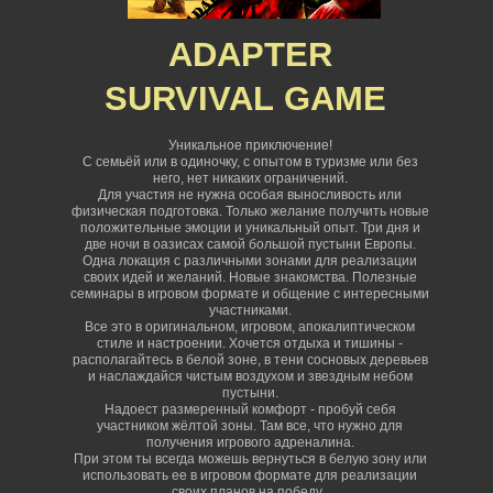
ADAPTER
SURVIVAL
GAME
Уникальное приключение!
С семьёй или в одиночку, с опытом в туризме или без
него, нет никаких ограничений
.
Для участия не нужна особая выносливость или
физическая подготовка. Только желание получить новые
положительные эмоции и уникальный опыт. Три дня и
две ночи в оазисах самой большой пустыни Европы.
Одна локация с различными зонами для реализации
своих идей и желаний. Новые знакомства. Полезные
семинары в игровом формате и общение с интересными
участниками.
Все это в оригинальном, игровом, апокалиптическом
стиле и настроении. Хочется отдыха и тишины -
располагайтесь в белой зоне, в тени сосновых деревьев
и наслаждайся чистым воздухом и звездным небом
пустыни.
Надоест размеренный комфорт - пробуй себя
участником жёлтой зоны. Там все, что нужно для
получения игрового адреналина.
При этом ты всегда можешь вернуться в белую зону или
использовать ее в игровом формате для реализации
своих планов на победу.