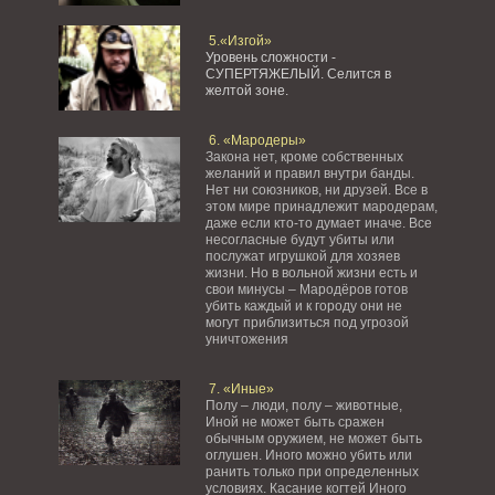
5.«Изгой»
Уровень сложности -
СУПЕРТЯЖЕЛЫЙ.
Селится в
желтой зоне.
6. «Мародеры»
Закона нет, кроме собственных
желаний и правил внутри банды.
Нет ни союзников, ни друзей. Все в
этом мире принадлежит мародерам,
даже если кто-то думает иначе. Все
несогласные будут убиты или
послужат игрушкой для хозяев
жизни. Но в вольной жизни есть и
свои минусы – Мародёров готов
убить каждый и к городу они не
могут приблизиться под угрозой
уничтожения
7. «Иные»
Полу – люди, полу – животные,
Иной не может быть сражен
обычным оружием, не может быть
оглушен. Иного можно убить или
ранить только при определенных
условиях. Касание когтей Иного