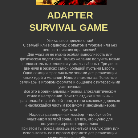
ADAPTER
SURVIVAL
GAME
Уникальное приключение!
С семьёй или в одиночку, с опытом в туризме или без
него, нет никаких ограничений
.
Для участия не нужна особая выносливость или
физическая подготовка. Только желание получить новые
положительные эмоции и уникальный опыт. Три дня и
две ночи в оазисах самой большой пустыни Европы.
Одна локация с различными зонами для реализации
своих идей и желаний. Новые знакомства. Полезные
семинары в игровом формате и общение с интересными
участниками.
Все это в оригинальном, игровом, апокалиптическом
стиле и настроении. Хочется отдыха и тишины -
располагайтесь в белой зоне, в тени сосновых деревьев
и наслаждайся чистым воздухом и звездным небом
пустыни.
Надоест размеренный комфорт - пробуй себя
участником жёлтой зоны. Там все, что нужно для
получения игрового адреналина.
При этом ты всегда можешь вернуться в белую зону или
использовать ее в игровом формате для реализации
своих планов на победу.