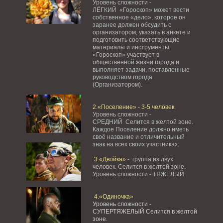
Уровень сложности -
ЛЁГКИЙ «Гороскоп» может вести
собственное «дело», которое он
заранее должен обсудить с
организатором, указать в анкете и
подготовить соответствующие
материалы и инструменты.
«Гороскоп» участвует в
общественной жизни города и
выполняет задачи, поставленные
руководством города
(Организатором).
2.«Поселение» - 3-5 человек.
Уровень сложности -
СРЕДНИЙ Селится в желтой зоне.
Каждое Поселение должно иметь
своё название и отличительный
знак на всех своих участниках.
3.«Двойка»
- группа из двух
человек. Селится в желтой зоне.
Уровень сложности - ТЯЖЁЛЫЙ
4.«Одиночка»
Уровень сложности -
СУПЕРТЯЖЕЛЫЙ Селится в желтой
зоне.