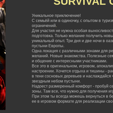
SURVIVAL
Уникальное приключение!
С семьёй или в одиночку, с опытом в туризм
ограничений
.
Для участия не нужна особая выносливост
подготовка. Только желание получить нов
уникальный опыт. Три дня и две ночи в оа
пустыни Европы.
Одна локация с различными зонами для ре
желаний. Новые знакомства. Полезные с
и общение с интересными участниками.
Все это в оригинальном, игровом, апокали
настроении. Хочется отдыха и тишины - ра
в тени сосновых деревьев и наслаждайся 
звездным небом пустыни.
Надоест размеренный комфорт - пробуй с
зоны. Там все, что нужно для получения и
При этом ты всегда можешь вернуться в б
ее в игровом формате для реализации сво