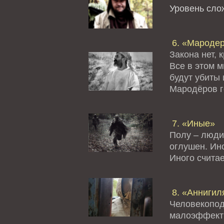
Уровень сл
6. «Мароде
Закона нет, 
Все в этом 
будут убиты 
Мародёров го
7. «Иные»
Полу – люди
оглушен. Ино
Иного считае
8. «Аннигил
Человекопод
малоэффект