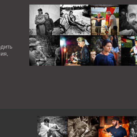
одить
ия,