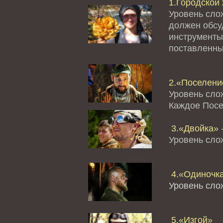
1.Городской 
Уровень сло
должен обсуд
инструменты
поставленны
2.«Поселение
Уровень сло
Каждое Посе
3.«Двойка»
-
Уровень сл
4.«Одиночк
Уровень сло
5.«Изгой»