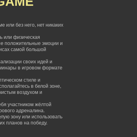
GAME
е или без него, нет никаких
ь или физическая
ые положительные эмоции и
зисах самой большой
ализации своих идей и
еминары в игровом формате
птическом стиле и
сполагайтесь в белой зоне,
чистым воздухом и
ебя участником жёлтой
грового адреналина.
елую зону или использовать
их планов на победу.