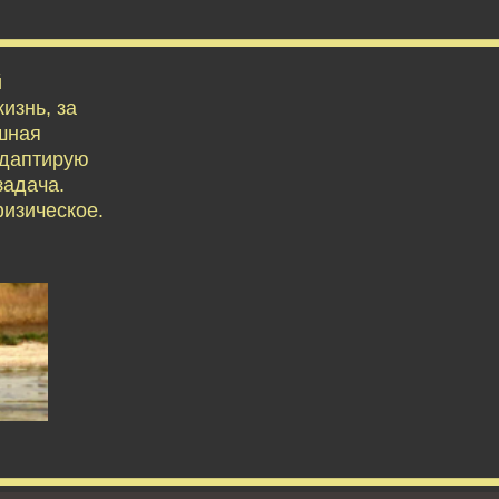
й
изнь, за
ешная
адаптирую
задача.
физическое.