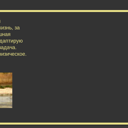
й
изнь, за
ешная
адаптирую
задача.
физическое.