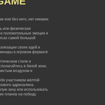
GAME
е или без него, нет никаких
ь или физическая
ые положительные эмоции и
зисах самой большой
ализации своих идей и
еминары в игровом формате
птическом стиле и
сполагайтесь в белой зоне,
чистым воздухом и
ебя участником жёлтой
грового адреналина.
елую зону или использовать
их планов на победу.