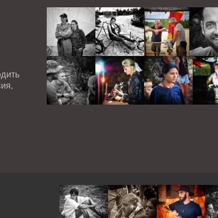
одить
ия,