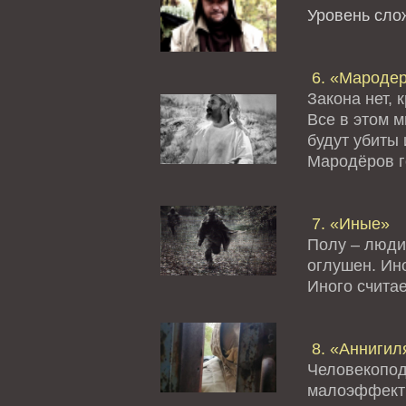
Уровень сл
6. «Мароде
Закона нет, 
Все в этом 
будут убиты 
Мародёров го
7. «Иные»
Полу – люди
оглушен. Ино
Иного считае
8. «Аннигил
Человекопод
малоэффект