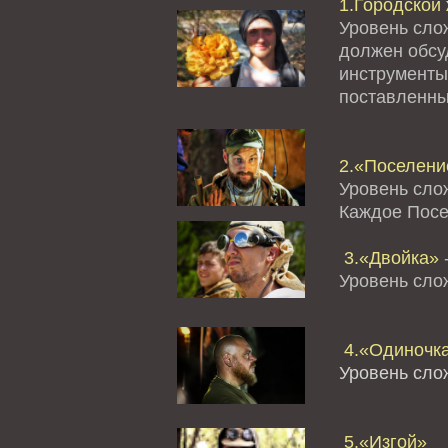
1.Городской 
Уровень сло
должен обсуд
инструменты
поставленны
2.«Поселение
Уровень сло
Каждое Посе
3.«Двойка»
-
Уровень сл
4.«Одиночк
Уровень сло
5.«Изгой»