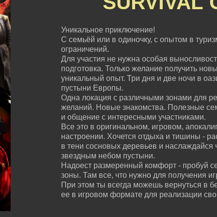
SURVIVAL
Уникальное приключение!
С семьёй или в одиночку, с опытом в туризм
ограничений
.
Для участия не нужна особая выносливост
подготовка. Только желание получить нов
уникальный опыт. Три дня и две ночи в оа
пустыни Европы.
Одна локация с различными зонами для ре
желаний. Новые знакомства. Полезные с
и общение с интересными участниками.
Все это в оригинальном, игровом, апокали
настроении. Хочется отдыха и тишины - ра
в тени сосновых деревьев и наслаждайся 
звездным небом пустыни.
Надоест размеренный комфорт - пробуй с
зоны. Там все, что нужно для получения и
При этом ты всегда можешь вернуться в б
ее в игровом формате для реализации сво