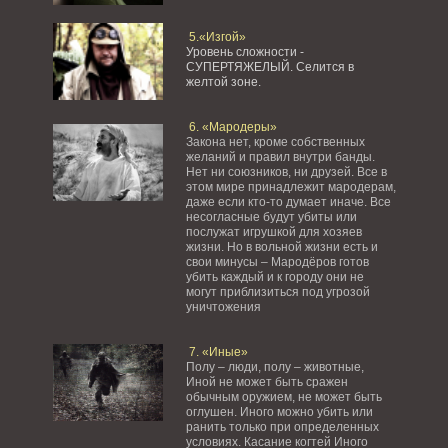
5.«Изгой»
Уровень сложности -
СУПЕРТЯЖЕЛЫЙ.
Селится в
желтой зоне.
6. «Мародеры»
Закона нет, кроме собственных
желаний и правил внутри банды.
Нет ни союзников, ни друзей. Все в
этом мире принадлежит мародерам,
даже если кто-то думает иначе. Все
несогласные будут убиты или
послужат игрушкой для хозяев
жизни. Но в вольной жизни есть и
свои минусы – Мародёров готов
убить каждый и к городу они не
могут приблизиться под угрозой
уничтожения
7. «Иные»
Полу – люди, полу – животные,
Иной не может быть сражен
обычным оружием, не может быть
оглушен. Иного можно убить или
ранить только при определенных
условиях. Касание когтей Иного