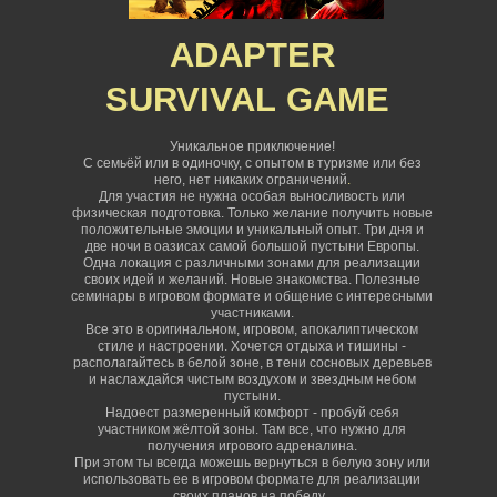
ADAPTER
SURVIVAL
GAME
Уникальное приключение!
С семьёй или в одиночку, с опытом в туризме или без
него, нет никаких ограничений
.
Для участия не нужна особая выносливость или
физическая подготовка. Только желание получить новые
положительные эмоции и уникальный опыт. Три дня и
две ночи в оазисах самой большой пустыни Европы.
Одна локация с различными зонами для реализации
своих идей и желаний. Новые знакомства. Полезные
семинары в игровом формате и общение с интересными
участниками.
Все это в оригинальном, игровом, апокалиптическом
стиле и настроении. Хочется отдыха и тишины -
располагайтесь в белой зоне, в тени сосновых деревьев
и наслаждайся чистым воздухом и звездным небом
пустыни.
Надоест размеренный комфорт - пробуй себя
участником жёлтой зоны. Там все, что нужно для
получения игрового адреналина.
При этом ты всегда можешь вернуться в белую зону или
использовать ее в игровом формате для реализации
своих планов на победу.