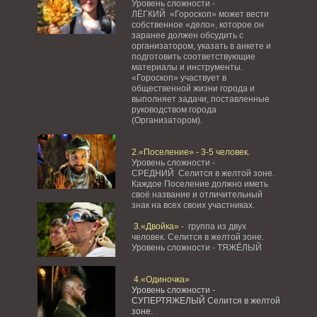
Уровень сложности -
ЛЁГКИЙ «Гороскоп» может вести
собственное «дело», которое он
заранее должен обсудить с
организатором, указать в анкете и
подготовить соответствующие
материалы и инструменты.
«Гороскоп» участвует в
общественной жизни города и
выполняет задачи, поставленные
руководством города
(Организатором).
2.«Поселение» - 3-5 человек.
Уровень сложности -
СРЕДНИЙ Селится в желтой зоне.
Каждое Поселение должно иметь
своё название и отличительный
знак на всех своих участниках.
3.«Двойка»
- группа из двух
человек. Селится в желтой зоне.
Уровень сложности - ТЯЖЁЛЫЙ
4.«Одиночка»
Уровень сложности -
СУПЕРТЯЖЕЛЫЙ Селится в желтой
зоне.