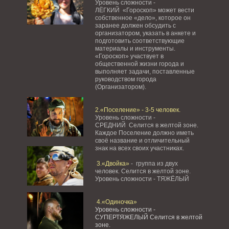
Уровень сложности -
ЛЁГКИЙ «Гороскоп» может вести
собственное «дело», которое он
заранее должен обсудить с
организатором, указать в анкете и
подготовить соответствующие
материалы и инструменты.
«Гороскоп» участвует в
общественной жизни города и
выполняет задачи, поставленные
руководством города
(Организатором).
2.«Поселение» - 3-5 человек.
Уровень сложности -
СРЕДНИЙ Селится в желтой зоне.
Каждое Поселение должно иметь
своё название и отличительный
знак на всех своих участниках.
3.«Двойка»
- группа из двух
человек. Селится в желтой зоне.
Уровень сложности - ТЯЖЁЛЫЙ
4.«Одиночка»
Уровень сложности -
СУПЕРТЯЖЕЛЫЙ Селится в желтой
зоне.