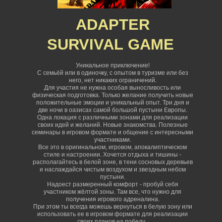
ADAPTER
SURVIVAL
GAME
Уникальное приключение!
С семьёй или в одиночку, с опытом в туризме или без
него, нет никаких ограничений
.
Для участия не нужна особая выносливость или
физическая подготовка. Только желание получить новые
положительные эмоции и уникальный опыт. Три дня и
две ночи в оазисах самой большой пустыни Европы.
Одна локация с различными зонами для реализации
своих идей и желаний. Новые знакомства. Полезные
семинары в игровом формате и общение с интересными
участниками.
Все это в оригинальном, игровом, апокалиптическом
стиле и настроении. Хочется отдыха и тишины -
располагайтесь в белой зоне, в тени сосновых деревьев
и наслаждайся чистым воздухом и звездным небом
пустыни.
Надоест размеренный комфорт - пробуй себя
участником жёлтой зоны. Там все, что нужно для
получения игрового адреналина.
При этом ты всегда можешь вернуться в белую зону или
использовать ее в игровом формате для реализации
своих планов на победу.