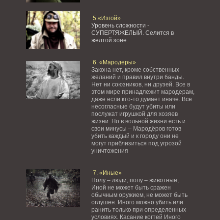
5.«Изгой»
Уровень сложности -
СУПЕРТЯЖЕЛЫЙ.
Селится в
желтой зоне.
6. «Мародеры»
Закона нет, кроме собственных
желаний и правил внутри банды.
Нет ни союзников, ни друзей. Все в
этом мире принадлежит мародерам,
даже если кто-то думает иначе. Все
несогласные будут убиты или
послужат игрушкой для хозяев
жизни. Но в вольной жизни есть и
свои минусы – Мародёров готов
убить каждый и к городу они не
могут приблизиться под угрозой
уничтожения
7. «Иные»
Полу – люди, полу – животные,
Иной не может быть сражен
обычным оружием, не может быть
оглушен. Иного можно убить или
ранить только при определенных
условиях. Касание когтей Иного