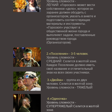
Уровень сложности -
ЛЁГКИЙ «Гороскоп» может вести
собственное «дело», которое он
заранее должен обсудить с
организатором, указать в анкете и
подготовить соответствующие
материалы и инструменты.
«Гороскоп» участвует в
общественной жизни города и
выполняет задачи, поставленные
руководством города
(Организатором).
2.«Поселение» - 3-5 человек.
Уровень сложности -
СРЕДНИЙ Селится в желтой зоне.
Каждое Поселение должно иметь
своё название и отличительный
знак на всех своих участниках.
3.«Двойка»
- группа из двух
человек. Селится в желтой зоне.
Уровень сложности - ТЯЖЁЛЫЙ
4.«Одиночка»
Уровень сложности -
СУПЕРТЯЖЕЛЫЙ Селится в желтой
зоне.