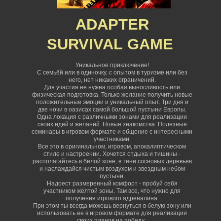
ADAPTER
SURVIVAL
GAME
Уникальное приключение!
С семьёй или в одиночку, с опытом в туризме или без
него, нет никаких ограничений
.
Для участия не нужна особая выносливость или
физическая подготовка. Только желание получить новые
положительные эмоции и уникальный опыт. Три дня и
две ночи в оазисах самой большой пустыни Европы.
Одна локация с различными зонами для реализации
своих идей и желаний. Новые знакомства. Полезные
семинары в игровом формате и общение с интересными
участниками.
Все это в оригинальном, игровом, апокалиптическом
стиле и настроении. Хочется отдыха и тишины -
располагайтесь в белой зоне, в тени сосновых деревьев
и наслаждайся чистым воздухом и звездным небом
пустыни.
Надоест размеренный комфорт - пробуй себя
участником жёлтой зоны. Там все, что нужно для
получения игрового адреналина.
При этом ты всегда можешь вернуться в белую зону или
использовать ее в игровом формате для реализации
своих планов на победу.