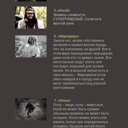
5.«Изгой»
Уровень сложности -
СУПЕРТЯЖЕЛЫЙ.
Селится в
желтой зоне.
6. «Мародеры»
Закона нет, кроме собственных
желаний и правил внутри банды.
Нет ни союзников, ни друзей. Все в
этом мире принадлежит мародерам,
даже если кто-то думает иначе. Все
несогласные будут убиты или
послужат игрушкой для хозяев
жизни. Но в вольной жизни есть и
свои минусы – Мародёров готов
убить каждый и к городу они не
могут приблизиться под угрозой
уничтожения
7. «Иные»
Полу – люди, полу – животные,
Иной не может быть сражен
обычным оружием, не может быть
оглушен. Иного можно убить или
ранить только при определенных
условиях. Касание когтей Иного