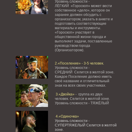
Уровень сложности -
ЛЁГКИЙ «Гороскоп» может вести
собственное «дело», которое он
заранее должен обсудить с
организатором, указать в анкете и
подготовить соответствующие
материалы и инструменты.
«Гороскоп» участвует в
общественной жизни города и
выполняет задачи, поставленные
руководством города
(Организатором).
2.«Поселение» - 3-5 человек.
Уровень сложности -
СРЕДНИЙ Селится в желтой зоне.
Каждое Поселение должно иметь
своё название и отличительный
знак на всех своих участниках.
3.«Двойка»
- группа из двух
человек. Селится в желтой зоне.
Уровень сложности - ТЯЖЁЛЫЙ
4.«Одиночка»
Уровень сложности -
СУПЕРТЯЖЕЛЫЙ Селится в желтой
зоне.