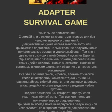
ADAPTER
SURVIVAL
GAME
Уникальное приключение!
С семьёй или в одиночку, с опытом в туризме или без
него, нет никаких ограничений
.
Для участия не нужна особая выносливость или
физическая подготовка. Только желание получить новые
положительные эмоции и уникальный опыт. Три дня и
две ночи в оазисах самой большой пустыни Европы.
Одна локация с различными зонами для реализации
своих идей и желаний. Новые знакомства. Полезные
семинары в игровом формате и общение с интересными
участниками.
Все это в оригинальном, игровом, апокалиптическом
стиле и настроении. Хочется отдыха и тишины -
располагайтесь в белой зоне, в тени сосновых деревьев
и наслаждайся чистым воздухом и звездным небом
пустыни.
Надоест размеренный комфорт - пробуй себя
участником жёлтой зоны. Там все, что нужно для
получения игрового адреналина.
При этом ты всегда можешь вернуться в белую зону или
использовать ее в игровом формате для реализации
своих планов на победу.