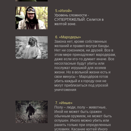
5.«Изгой»
Уровень сложности -
СУПЕРТЯЖЕЛЫЙ.
Селится в
желтой зоне.
6. «Мародеры»
Закона нет, кроме собственных
желаний и правил внутри банды.
Нет ни союзников, ни друзей. Все в
этом мире принадлежит мародерам,
даже если кто-то думает иначе. Все
несогласные будут убиты или
послужат игрушкой для хозяев
жизни. Но в вольной жизни есть и
свои минусы – Мародёров готов
убить каждый и к городу они не
могут приблизиться под угрозой
уничтожения
7. «Иные»
Полу – люди, полу – животные,
Иной не может быть сражен
обычным оружием, не может быть
оглушен. Иного можно убить или
ранить только при определенных
условиях. Касание когтей Иного