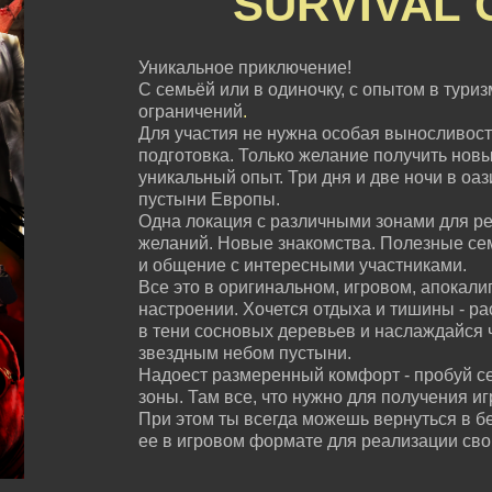
SURVIVAL
Уникальное приключение!
С семьёй или в одиночку, с опытом в туризм
ограничений
.
Для участия не нужна особая выносливост
подготовка. Только желание получить нов
уникальный опыт. Три дня и две ночи в оа
пустыни Европы.
Одна локация с различными зонами для ре
желаний. Новые знакомства. Полезные с
и общение с интересными участниками.
Все это в оригинальном, игровом, апокали
настроении. Хочется отдыха и тишины - ра
в тени сосновых деревьев и наслаждайся 
звездным небом пустыни.
Надоест размеренный комфорт - пробуй с
зоны. Там все, что нужно для получения и
При этом ты всегда можешь вернуться в б
ее в игровом формате для реализации сво