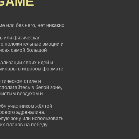
GAME
е или без него, нет никаких
ь или физическая
ые положительные эмоции и
зисах самой большой
ализации своих идей и
еминары в игровом формате
птическом стиле и
сполагайтесь в белой зоне,
чистым воздухом и
ебя участником жёлтой
грового адреналина.
елую зону или использовать
их планов на победу.