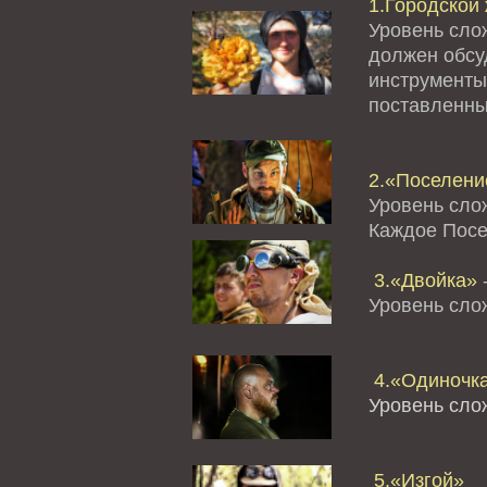
1.Городской 
Уровень сло
должен обсуд
инструменты
поставленны
2.«Поселение
Уровень сло
Каждое Посе
3.«Двойка»
-
Уровень сл
4.«Одиночк
Уровень сло
5.«Изгой»