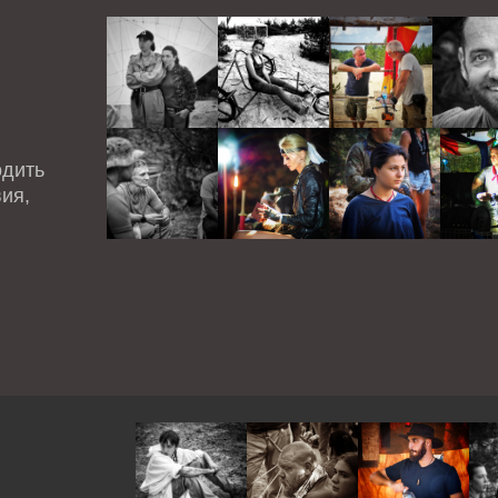
одить
ия,