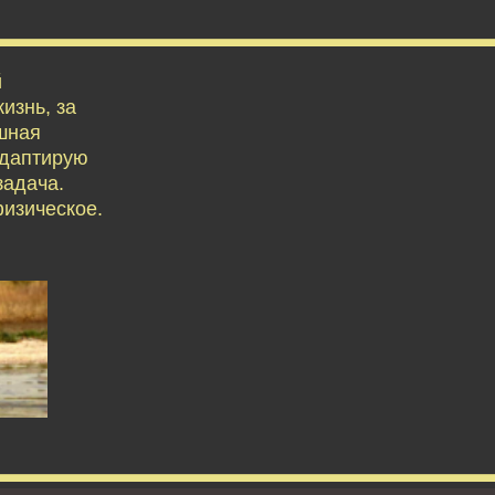
й
изнь, за
ешная
адаптирую
задача.
физическое.