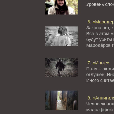
Уровень сл
6. «Мароде
Закона нет, 
Все в этом 
будут убиты 
Мародёров го
7. «Иные»
Полу – люди
оглушен. Ино
Иного считае
8. «Аннигил
Человекопод
малоэффект