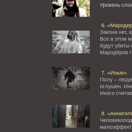
Уровень сл
6. «Мароде
Закона нет, 
Все в этом 
будут убиты 
Мародёров го
7. «Иные»
Полу – люди
оглушен. Ино
Иного считае
8. «Аннигил
Человекопод
малоэффект