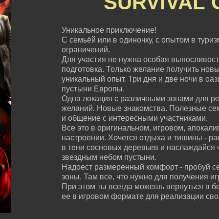
SURVIVAL
Уникальное приключение!
С семьёй или в одиночку, с опытом в туризм
ограничений
.
Для участия не нужна особая выносливост
подготовка. Только желание получить нов
уникальный опыт. Три дня и две ночи в оа
пустыни Европы.
Одна локация с различными зонами для ре
желаний. Новые знакомства. Полезные с
и общение с интересными участниками.
Все это в оригинальном, игровом, апокали
настроении. Хочется отдыха и тишины - ра
в тени сосновых деревьев и наслаждайся 
звездным небом пустыни.
Надоест размеренный комфорт - пробуй с
зоны. Там все, что нужно для получения и
При этом ты всегда можешь вернуться в б
ее в игровом формате для реализации сво