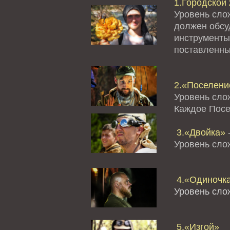
1.Городской 
Уровень сло
должен обсуд
инструменты
поставленны
2.«Поселение
Уровень сло
Каждое Посе
3.«Двойка»
-
Уровень сл
4.«Одиночк
Уровень сло
5.«Изгой»