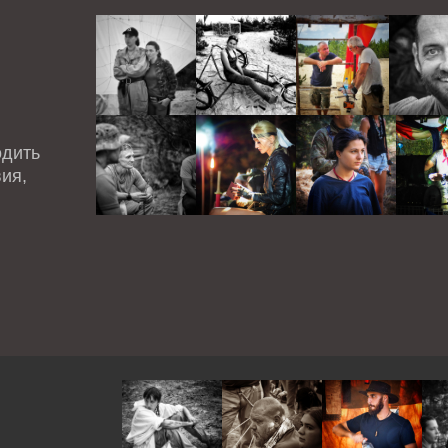
одить
ия,