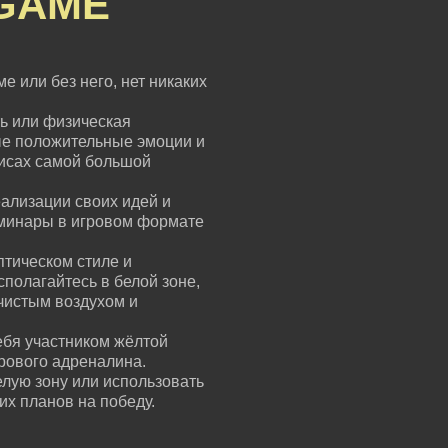
GAME
е или без него, нет никаких
ь или физическая
ые положительные эмоции и
зисах самой большой
ализации своих идей и
еминары в игровом формате
птическом стиле и
сполагайтесь в белой зоне,
чистым воздухом и
ебя участником жёлтой
грового адреналина.
елую зону или использовать
их планов на победу.