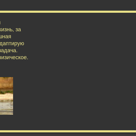
й
изнь, за
ешная
адаптирую
задача.
физическое.