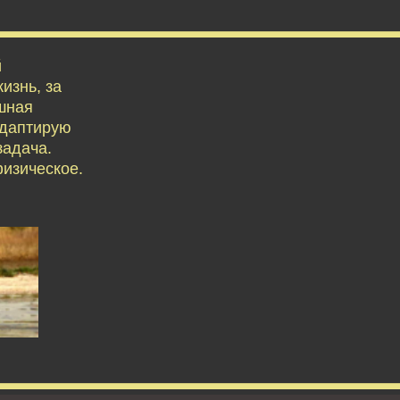
й
изнь, за
ешная
адаптирую
задача.
физическое.