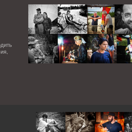
одить
ия,