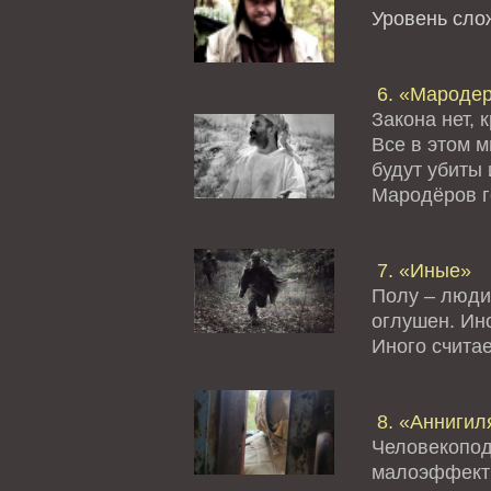
Уровень сл
6. «Мароде
Закона нет, 
Все в этом 
будут убиты 
Мародёров го
7. «Иные»
Полу – люди
оглушен. Ино
Иного считае
8. «Аннигил
Человекопод
малоэффект