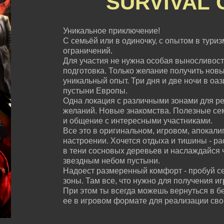
SURVIVAL
Уникальное приключение!
С семьёй или в одиночку, с опытом в туризм
ограничений
.
Для участия не нужна особая выносливост
подготовка. Только желание получить нов
уникальный опыт. Три дня и две ночи в оа
пустыни Европы.
Одна локация с различными зонами для ре
желаний. Новые знакомства. Полезные с
и общение с интересными участниками.
Все это в оригинальном, игровом, апокали
настроении. Хочется отдыха и тишины - ра
в тени сосновых деревьев и наслаждайся 
звездным небом пустыни.
Надоест размеренный комфорт - пробуй с
зоны. Там все, что нужно для получения и
При этом ты всегда можешь вернуться в б
ее в игровом формате для реализации сво