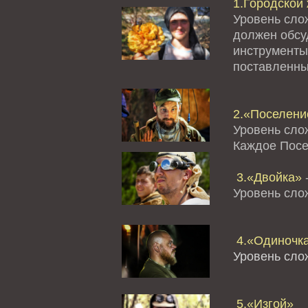
1.Городской 
Уровень сло
должен обсуд
инструменты
поставленны
2.«Поселение
Уровень сло
Каждое Посе
3.«Двойка»
-
Уровень сл
4.«Одиночк
Уровень сло
5.«Изгой»