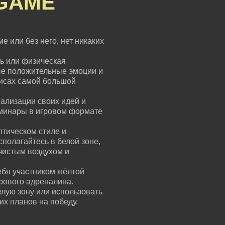
GAME
е или без него, нет никаких
ь или физическая
ые положительные эмоции и
зисах самой большой
ализации своих идей и
еминары в игровом формате
птическом стиле и
сполагайтесь в белой зоне,
чистым воздухом и
ебя участником жёлтой
грового адреналина.
елую зону или использовать
их планов на победу.