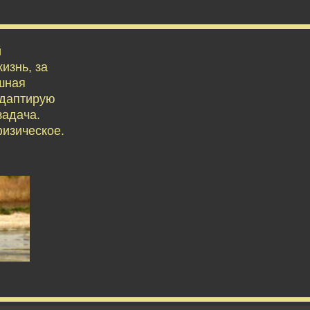
й
изнь, за
ешная
адаптирую
задача.
физическое.