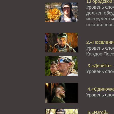
1.Городской 
Уровень сло
должен обсуд
инструменты
поставленны
2.«Поселение
Уровень сло
Каждое Посе
3.«Двойка»
-
Уровень сл
4.«Одиночк
Уровень сло
5.«Изгой»