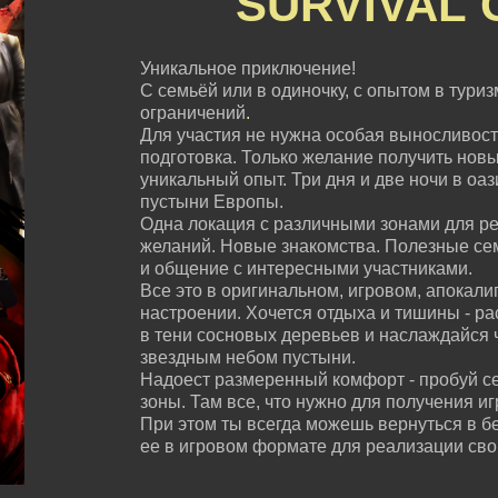
SURVIVAL
Уникальное приключение!
С семьёй или в одиночку, с опытом в туризм
ограничений
.
Для участия не нужна особая выносливост
подготовка. Только желание получить нов
уникальный опыт. Три дня и две ночи в оа
пустыни Европы.
Одна локация с различными зонами для ре
желаний. Новые знакомства. Полезные с
и общение с интересными участниками.
Все это в оригинальном, игровом, апокали
настроении. Хочется отдыха и тишины - ра
в тени сосновых деревьев и наслаждайся 
звездным небом пустыни.
Надоест размеренный комфорт - пробуй с
зоны. Там все, что нужно для получения и
При этом ты всегда можешь вернуться в б
ее в игровом формате для реализации сво