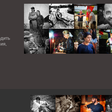
одить
ия,