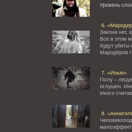
Уровень сл
6. «Мароде
Закона нет, 
Все в этом 
будут убиты 
Мародёров го
7. «Иные»
Полу – люди
оглушен. Ино
Иного считае
8. «Аннигил
Человекопод
малоэффект