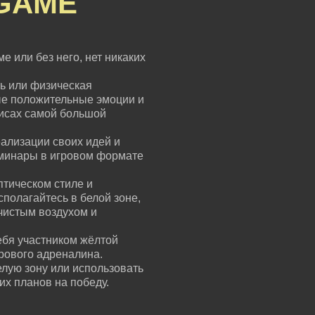
GAME
е или без него, нет никаких
ь или физическая
ые положительные эмоции и
зисах самой большой
ализации своих идей и
еминары в игровом формате
птическом стиле и
сполагайтесь в белой зоне,
чистым воздухом и
ебя участником жёлтой
грового адреналина.
елую зону или использовать
их планов на победу.