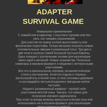
ADAPTER
SURVIVAL
GAME
Уникальное приключение!
С семьёй или в одиночку, с опытом в туризме или без
него, нет никаких ограничений
.
Для участия не нужна особая выносливость или
физическая подготовка. Только желание получить новые
положительные эмоции и уникальный опыт. Три дня и
две ночи в оазисах самой большой пустыни Европы.
Одна локация с различными зонами для реализации
своих идей и желаний. Новые знакомства. Полезные
семинары в игровом формате и общение с интересными
участниками.
Все это в оригинальном, игровом, апокалиптическом
стиле и настроении. Хочется отдыха и тишины -
располагайтесь в белой зоне, в тени сосновых деревьев
и наслаждайся чистым воздухом и звездным небом
пустыни.
Надоест размеренный комфорт - пробуй себя
участником жёлтой зоны. Там все, что нужно для
получения игрового адреналина.
При этом ты всегда можешь вернуться в белую зону или
использовать ее в игровом формате для реализации
своих планов на победу.