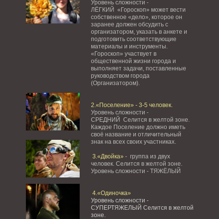
Уровень сложности -
ЛЁГКИЙ «Гороскоп» может вести
собственное «дело», которое он
заранее должен обсудить с
организатором, указать в анкете и
подготовить соответствующие
материалы и инструменты.
«Гороскоп» участвует в
общественной жизни города и
выполняет задачи, поставленные
руководством города
(Организатором).
2.«Поселение» - 3-5 человек.
Уровень сложности -
СРЕДНИЙ Селится в желтой зоне.
Каждое Поселение должно иметь
своё название и отличительный
знак на всех своих участниках.
3.«Двойка»
- группа из двух
человек. Селится в желтой зоне.
Уровень сложности - ТЯЖЁЛЫЙ
4.«Одиночка»
Уровень сложности -
СУПЕРТЯЖЕЛЫЙ Селится в желтой
зоне.