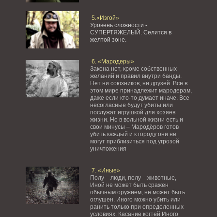
5.«Изгой»
Уровень сложности -
СУПЕРТЯЖЕЛЫЙ.
Селится в
желтой зоне.
6. «Мародеры»
Закона нет, кроме собственных
желаний и правил внутри банды.
Нет ни союзников, ни друзей. Все в
этом мире принадлежит мародерам,
даже если кто-то думает иначе. Все
несогласные будут убиты или
послужат игрушкой для хозяев
жизни. Но в вольной жизни есть и
свои минусы – Мародёров готов
убить каждый и к городу они не
могут приблизиться под угрозой
уничтожения
7. «Иные»
Полу – люди, полу – животные,
Иной не может быть сражен
обычным оружием, не может быть
оглушен. Иного можно убить или
ранить только при определенных
условиях. Касание когтей Иного