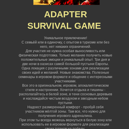
ADAPTER
SURVIVAL
GAME
Уникальное приключение!
С семьёй или в одиночку, с опытом в туризме или без
него, нет никаких ограничений
.
Для участия не нужна особая выносливость или
физическая подготовка. Только желание получить новые
положительные эмоции и уникальный опыт. Три дня и
две ночи в оазисах самой большой пустыни Европы.
Одна локация с различными зонами для реализации
своих идей и желаний. Новые знакомства. Полезные
семинары в игровом формате и общение с интересными
участниками.
Все это в оригинальном, игровом, апокалиптическом
стиле и настроении. Хочется отдыха и тишины -
располагайтесь в белой зоне, в тени сосновых деревьев
и наслаждайся чистым воздухом и звездным небом
пустыни.
Надоест размеренный комфорт - пробуй себя
участником жёлтой зоны. Там все, что нужно для
получения игрового адреналина.
При этом ты всегда можешь вернуться в белую зону или
использовать ее в игровом формате для реализации
своих планов на победу.