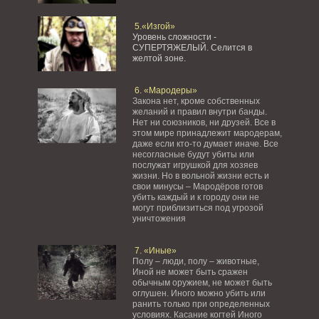
5.«Изгой»
Уровень сложности -
СУПЕРТЯЖЕЛЫЙ.
Селится в
желтой зоне.
6. «Мародеры»
Закона нет, кроме собственных
желаний и правил внутри банды.
Нет ни союзников, ни друзей. Все в
этом мире принадлежит мародерам,
даже если кто-то думает иначе. Все
несогласные будут убиты или
послужат игрушкой для хозяев
жизни. Но в вольной жизни есть и
свои минусы – Мародёров готов
убить каждый и к городу они не
могут приблизиться под угрозой
уничтожения
7. «Иные»
Полу – люди, полу – животные,
Иной не может быть сражен
обычным оружием, не может быть
оглушен. Иного можно убить или
ранить только при определенных
условиях. Касание когтей Иного