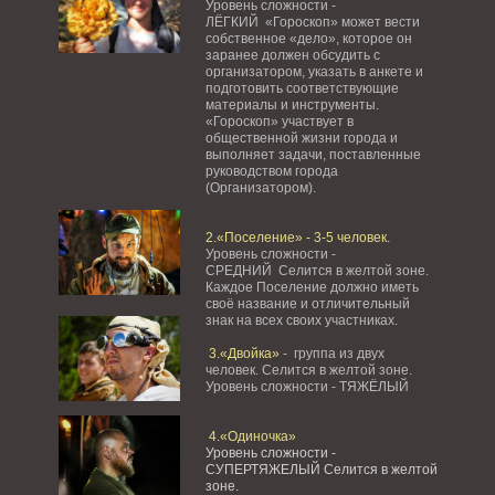
Уровень сложности -
ЛЁГКИЙ «Гороскоп» может вести
собственное «дело», которое он
заранее должен обсудить с
организатором, указать в анкете и
подготовить соответствующие
материалы и инструменты.
«Гороскоп» участвует в
общественной жизни города и
выполняет задачи, поставленные
руководством города
(Организатором).
2.«Поселение» - 3-5 человек.
Уровень сложности -
СРЕДНИЙ Селится в желтой зоне.
Каждое Поселение должно иметь
своё название и отличительный
знак на всех своих участниках.
3.«Двойка»
- группа из двух
человек. Селится в желтой зоне.
Уровень сложности - ТЯЖЁЛЫЙ
4.«Одиночка»
Уровень сложности -
СУПЕРТЯЖЕЛЫЙ Селится в желтой
зоне.