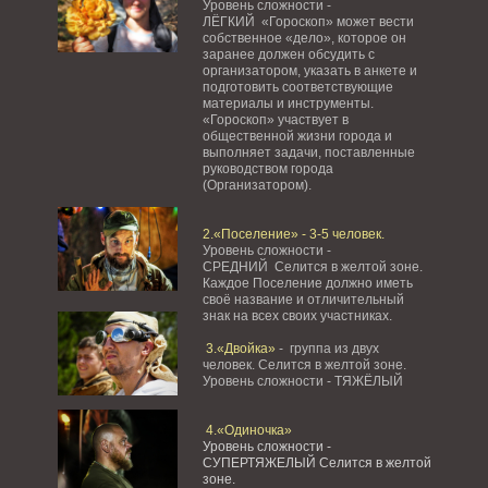
Уровень сложности -
ЛЁГКИЙ «Гороскоп» может вести
собственное «дело», которое он
заранее должен обсудить с
организатором, указать в анкете и
подготовить соответствующие
материалы и инструменты.
«Гороскоп» участвует в
общественной жизни города и
выполняет задачи, поставленные
руководством города
(Организатором).
2.«Поселение» - 3-5 человек.
Уровень сложности -
СРЕДНИЙ Селится в желтой зоне.
Каждое Поселение должно иметь
своё название и отличительный
знак на всех своих участниках.
3.«Двойка»
- группа из двух
человек. Селится в желтой зоне.
Уровень сложности - ТЯЖЁЛЫЙ
4.«Одиночка»
Уровень сложности -
СУПЕРТЯЖЕЛЫЙ Селится в желтой
зоне.