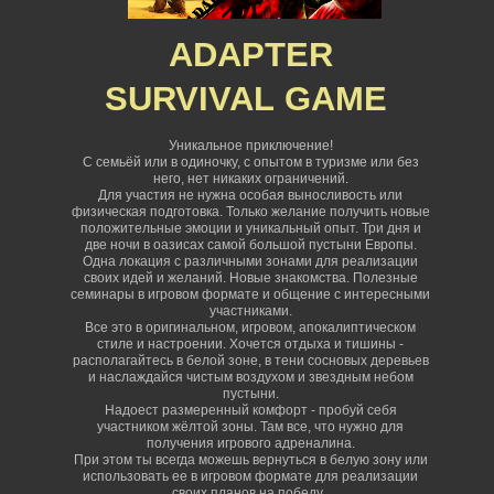
ADAPTER
SURVIVAL
GAME
Уникальное приключение!
С семьёй или в одиночку, с опытом в туризме или без
него, нет никаких ограничений
.
Для участия не нужна особая выносливость или
физическая подготовка. Только желание получить новые
положительные эмоции и уникальный опыт. Три дня и
две ночи в оазисах самой большой пустыни Европы.
Одна локация с различными зонами для реализации
своих идей и желаний. Новые знакомства. Полезные
семинары в игровом формате и общение с интересными
участниками.
Все это в оригинальном, игровом, апокалиптическом
стиле и настроении. Хочется отдыха и тишины -
располагайтесь в белой зоне, в тени сосновых деревьев
и наслаждайся чистым воздухом и звездным небом
пустыни.
Надоест размеренный комфорт - пробуй себя
участником жёлтой зоны. Там все, что нужно для
получения игрового адреналина.
При этом ты всегда можешь вернуться в белую зону или
использовать ее в игровом формате для реализации
своих планов на победу.