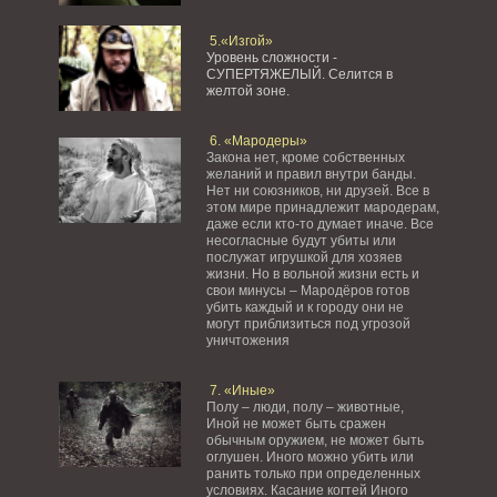
5.«Изгой»
Уровень сложности -
СУПЕРТЯЖЕЛЫЙ.
Селится в
желтой зоне.
6. «Мародеры»
Закона нет, кроме собственных
желаний и правил внутри банды.
Нет ни союзников, ни друзей. Все в
этом мире принадлежит мародерам,
даже если кто-то думает иначе. Все
несогласные будут убиты или
послужат игрушкой для хозяев
жизни. Но в вольной жизни есть и
свои минусы – Мародёров готов
убить каждый и к городу они не
могут приблизиться под угрозой
уничтожения
7. «Иные»
Полу – люди, полу – животные,
Иной не может быть сражен
обычным оружием, не может быть
оглушен. Иного можно убить или
ранить только при определенных
условиях. Касание когтей Иного