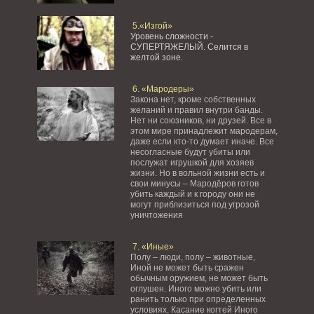
5.«Изгой»
Уровень сложности -
СУПЕРТЯЖЕЛЫЙ.
Селится в
желтой зоне.
6. «Мародеры»
Закона нет, кроме собственных
желаний и правил внутри банды.
Нет ни союзников, ни друзей. Все в
этом мире принадлежит мародерам,
даже если кто-то думает иначе. Все
несогласные будут убиты или
послужат игрушкой для хозяев
жизни. Но в вольной жизни есть и
свои минусы – Мародёров готов
убить каждый и к городу они не
могут приблизиться под угрозой
уничтожения
7. «Иные»
Полу – люди, полу – животные,
Иной не может быть сражен
обычным оружием, не может быть
оглушен. Иного можно убить или
ранить только при определенных
условиях. Касание когтей Иного