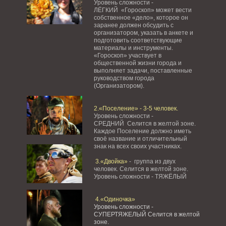
Уровень сложности -
ЛЁГКИЙ «Гороскоп» может вести
собственное «дело», которое он
заранее должен обсудить с
организатором, указать в анкете и
подготовить соответствующие
материалы и инструменты.
«Гороскоп» участвует в
общественной жизни города и
выполняет задачи, поставленные
руководством города
(Организатором).
2.«Поселение» - 3-5 человек.
Уровень сложности -
СРЕДНИЙ Селится в желтой зоне.
Каждое Поселение должно иметь
своё название и отличительный
знак на всех своих участниках.
3.«Двойка»
- группа из двух
человек. Селится в желтой зоне.
Уровень сложности - ТЯЖЁЛЫЙ
4.«Одиночка»
Уровень сложности -
СУПЕРТЯЖЕЛЫЙ Селится в желтой
зоне.