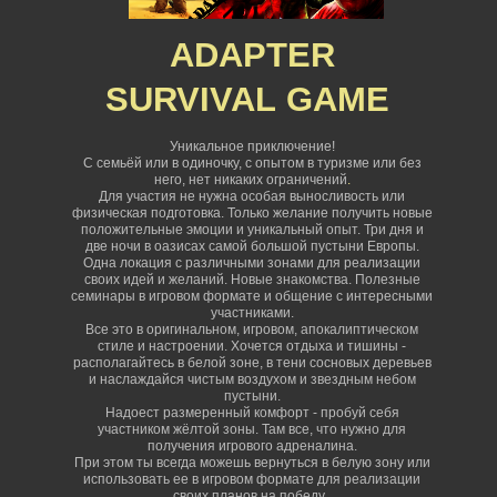
ADAPTER
SURVIVAL
GAME
Уникальное приключение!
С семьёй или в одиночку, с опытом в туризме или без
него, нет никаких ограничений
.
Для участия не нужна особая выносливость или
физическая подготовка. Только желание получить новые
положительные эмоции и уникальный опыт. Три дня и
две ночи в оазисах самой большой пустыни Европы.
Одна локация с различными зонами для реализации
своих идей и желаний. Новые знакомства. Полезные
семинары в игровом формате и общение с интересными
участниками.
Все это в оригинальном, игровом, апокалиптическом
стиле и настроении. Хочется отдыха и тишины -
располагайтесь в белой зоне, в тени сосновых деревьев
и наслаждайся чистым воздухом и звездным небом
пустыни.
Надоест размеренный комфорт - пробуй себя
участником жёлтой зоны. Там все, что нужно для
получения игрового адреналина.
При этом ты всегда можешь вернуться в белую зону или
использовать ее в игровом формате для реализации
своих планов на победу.