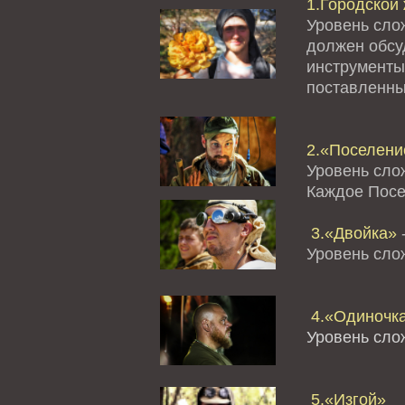
1.Городской 
Уровень сло
должен обсуд
инструменты
поставленны
2.«Поселение
Уровень сло
Каждое Посе
3.«Двойка»
-
Уровень сл
4.«Одиночк
Уровень сло
5.«Изгой»