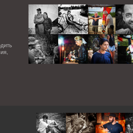
одить
ия,