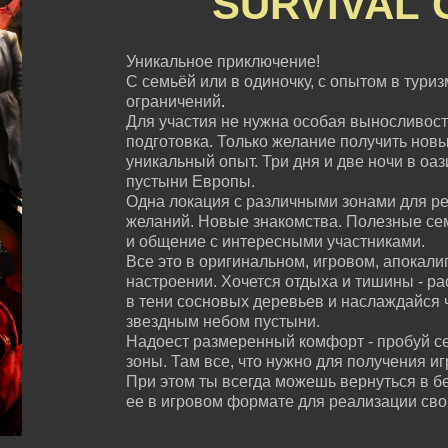
SURVIVAL
Уникальное приключение!
С семьёй или в одиночку, с опытом в туризм
ограничений
.
Для участия не нужна особая выносливост
подготовка. Только желание получить нов
уникальный опыт. Три дня и две ночи в оа
пустыни Европы.
Одна локация с различными зонами для ре
желаний. Новые знакомства. Полезные с
и общение с интересными участниками.
Все это в оригинальном, игровом, апокали
настроении. Хочется отдыха и тишины - ра
в тени сосновых деревьев и наслаждайся 
звездным небом пустыни.
Надоест размеренный комфорт - пробуй с
зоны. Там все, что нужно для получения и
При этом ты всегда можешь вернуться в б
ее в игровом формате для реализации сво