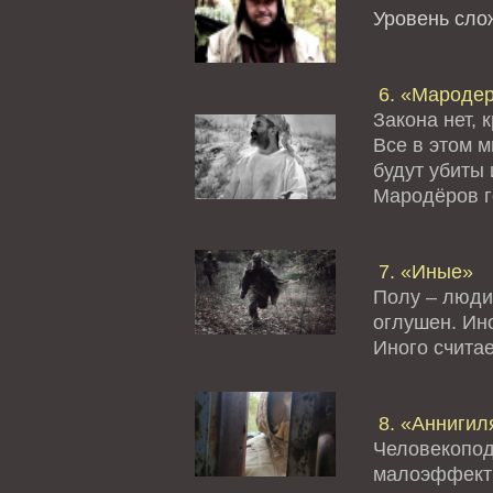
Уровень сл
6. «Мароде
Закона нет, 
Все в этом 
будут убиты 
Мародёров го
7. «Иные»
Полу – люди
оглушен. Ино
Иного считае
8. «Аннигил
Человекопод
малоэффект