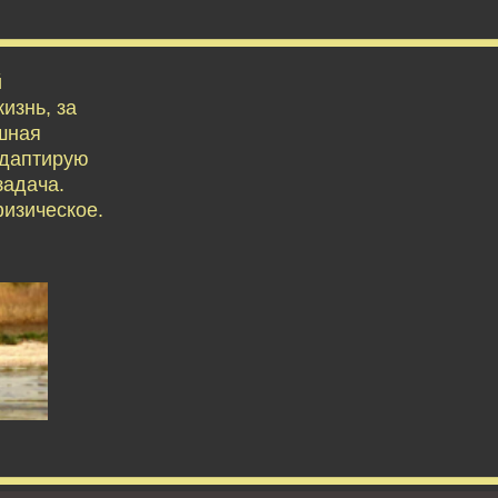
й
изнь, за
ешная
адаптирую
задача.
физическое.