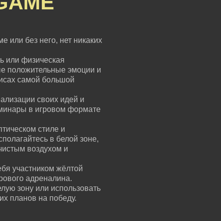
GAME
е или без него, нет никаких
ь или физическая
ые положительные эмоции и
зисах самой большой
ализации своих идей и
еминары в игровом формате
птическом стиле и
сполагайтесь в белой зоне,
чистым воздухом и
ебя участником жёлтой
грового адреналина.
елую зону или использовать
их планов на победу.