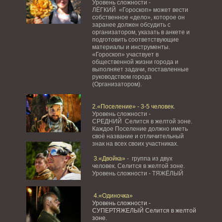
Уровень сложности -
ЛЁГКИЙ «Гороскоп» может вести
собственное «дело», которое он
заранее должен обсудить с
организатором, указать в анкете и
подготовить соответствующие
материалы и инструменты.
«Гороскоп» участвует в
общественной жизни города и
выполняет задачи, поставленные
руководством города
(Организатором).
2.«Поселение» - 3-5 человек.
Уровень сложности -
СРЕДНИЙ Селится в желтой зоне.
Каждое Поселение должно иметь
своё название и отличительный
знак на всех своих участниках.
3.«Двойка»
- группа из двух
человек. Селится в желтой зоне.
Уровень сложности - ТЯЖЁЛЫЙ
4.«Одиночка»
Уровень сложности -
СУПЕРТЯЖЕЛЫЙ Селится в желтой
зоне.