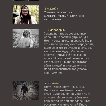
5.«Изгой»
Уровень сложности -
СУПЕРТЯЖЕЛЫЙ.
Селится в
желтой зоне.
6. «Мародеры»
Закона нет, кроме собственных
желаний и правил внутри банды.
Нет ни союзников, ни друзей. Все в
этом мире принадлежит мародерам,
даже если кто-то думает иначе. Все
несогласные будут убиты или
послужат игрушкой для хозяев
жизни. Но в вольной жизни есть и
свои минусы – Мародёров готов
убить каждый и к городу они не
могут приблизиться под угрозой
уничтожения
7. «Иные»
Полу – люди, полу – животные,
Иной не может быть сражен
обычным оружием, не может быть
оглушен. Иного можно убить или
ранить только при определенных
условиях. Касание когтей Иного