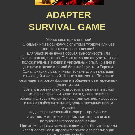
ADAPTER
SURVIVAL
GAME
Уникальное приключение!
С семьёй или в одиночку, с опытом в туризме или без
него, нет никаких ограничений
.
Для участия не нужна особая выносливость или
физическая подготовка. Только желание получить новые
положительные эмоции и уникальный опыт. Три дня и
две ночи в оазисах самой большой пустыни Европы.
Одна локация с различными зонами для реализации
своих идей и желаний. Новые знакомства. Полезные
семинары в игровом формате и общение с интересными
участниками.
Все это в оригинальном, игровом, апокалиптическом
стиле и настроении. Хочется отдыха и тишины -
располагайтесь в белой зоне, в тени сосновых деревьев
и наслаждайся чистым воздухом и звездным небом
пустыни.
Надоест размеренный комфорт - пробуй себя
участником жёлтой зоны. Там все, что нужно для
получения игрового адреналина.
При этом ты всегда можешь вернуться в белую зону или
использовать ее в игровом формате для реализации
своих планов на победу.