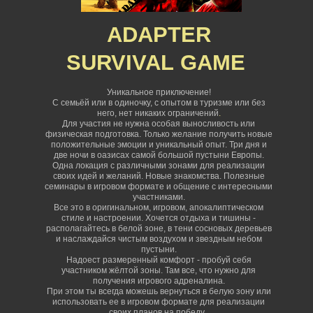
ADAPTER
SURVIVAL
GAME
Уникальное приключение!
С семьёй или в одиночку, с опытом в туризме или без
него, нет никаких ограничений
.
Для участия не нужна особая выносливость или
физическая подготовка. Только желание получить новые
положительные эмоции и уникальный опыт. Три дня и
две ночи в оазисах самой большой пустыни Европы.
Одна локация с различными зонами для реализации
своих идей и желаний. Новые знакомства. Полезные
семинары в игровом формате и общение с интересными
участниками.
Все это в оригинальном, игровом, апокалиптическом
стиле и настроении. Хочется отдыха и тишины -
располагайтесь в белой зоне, в тени сосновых деревьев
и наслаждайся чистым воздухом и звездным небом
пустыни.
Надоест размеренный комфорт - пробуй себя
участником жёлтой зоны. Там все, что нужно для
получения игрового адреналина.
При этом ты всегда можешь вернуться в белую зону или
использовать ее в игровом формате для реализации
своих планов на победу.