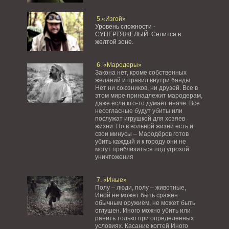
5.«Изгой»
Уровень сложности -
СУПЕРТЯЖЕЛЫЙ.
Селится в
желтой зоне.
6. «Мародеры»
Закона нет, кроме собственных
желаний и правил внутри банды.
Нет ни союзников, ни друзей. Все в
этом мире принадлежит мародерам,
даже если кто-то думает иначе. Все
несогласные будут убиты или
послужат игрушкой для хозяев
жизни. Но в вольной жизни есть и
свои минусы – Мародёров готов
убить каждый и к городу они не
могут приблизиться под угрозой
уничтожения
7. «Иные»
Полу – люди, полу – животные,
Иной не может быть сражен
обычным оружием, не может быть
оглушен. Иного можно убить или
ранить только при определенных
условиях. Касание когтей Иного