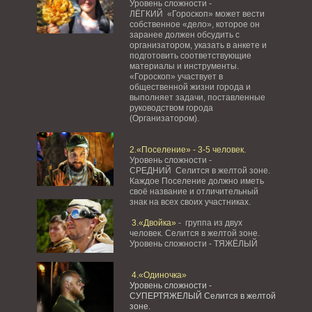
Уровень сложности -
ЛЁГКИЙ «Гороскоп» может вести
собственное «дело», которое он
заранее должен обсудить с
организатором, указать в анкете и
подготовить соответствующие
материалы и инструменты.
«Гороскоп» участвует в
общественной жизни города и
выполняет задачи, поставленные
руководством города
(Организатором).
2.«Поселение» - 3-5 человек.
Уровень сложности -
СРЕДНИЙ Селится в желтой зоне.
Каждое Поселение должно иметь
своё название и отличительный
знак на всех своих участниках.
3.«Двойка»
- группа из двух
человек. Селится в желтой зоне.
Уровень сложности - ТЯЖЁЛЫЙ
4.«Одиночка»
Уровень сложности -
СУПЕРТЯЖЕЛЫЙ Селится в желтой
зоне.