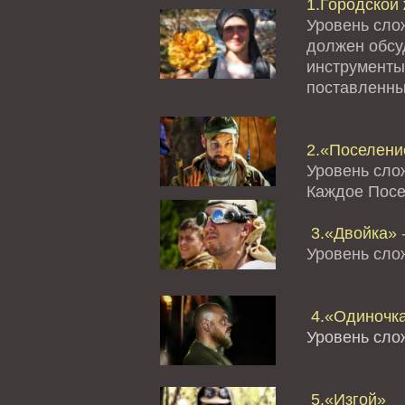
1.Городской 
Уровень сло
должен обсуд
инструменты
поставленны
2.«Поселение
Уровень сло
Каждое Посе
3.«Двойка»
-
Уровень сл
4.«Одиночк
Уровень сло
5.«Изгой»