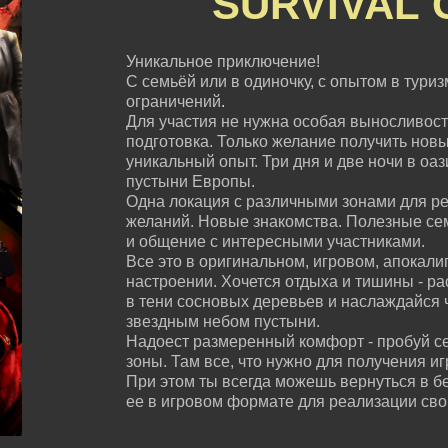
SURVIVAL
Уникальное приключение!
С семьёй или в одиночку, с опытом в туризм
ограничений
.
Для участия не нужна особая выносливост
подготовка. Только желание получить нов
уникальный опыт. Три дня и две ночи в оа
пустыни Европы.
Одна локация с различными зонами для ре
желаний. Новые знакомства. Полезные с
и общение с интересными участниками.
Все это в оригинальном, игровом, апокали
настроении. Хочется отдыха и тишины - ра
в тени сосновых деревьев и наслаждайся 
звездным небом пустыни.
Надоест размеренный комфорт - пробуй с
зоны. Там все, что нужно для получения и
При этом ты всегда можешь вернуться в б
ее в игровом формате для реализации сво