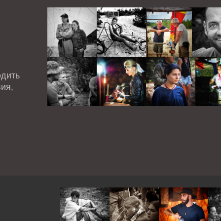
одить
ия,