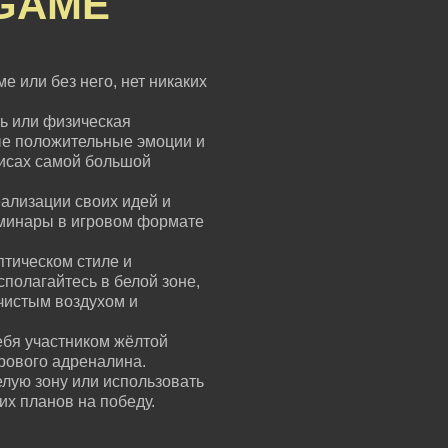
GAME
е или без него, нет никаких
ь или физическая
ые положительные эмоции и
зисах самой большой
ализации своих идей и
еминары в игровом формате
птическом стиле и
сполагайтесь в белой зоне,
чистым воздухом и
ебя участником жёлтой
грового адреналина.
елую зону или использовать
их планов на победу.