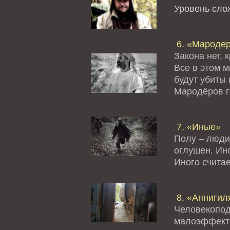
Уровень сл
6. «Мароде
Закона нет, 
Все в этом 
будут убиты 
Мародёров го
7. «Иные»
Полу – люди
оглушен. Ино
Иного считае
8. «Аннигил
Человекопод
малоэффект