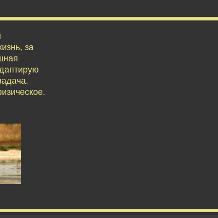
й
изнь, за
ешная
адаптирую
задача.
физическое.