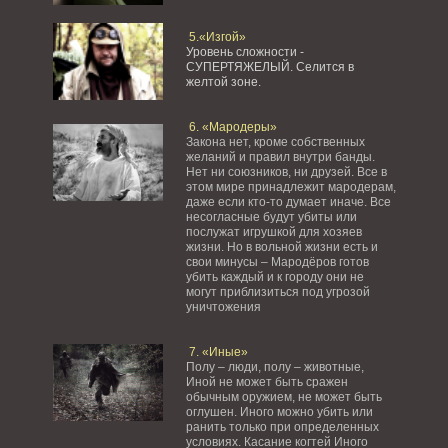
5.«Изгой»
Уровень сложности -
СУПЕРТЯЖЕЛЫЙ.
Селится в
желтой зоне.
6. «Мародеры»
Закона нет, кроме собственных
желаний и правил внутри банды.
Нет ни союзников, ни друзей. Все в
этом мире принадлежит мародерам,
даже если кто-то думает иначе. Все
несогласные будут убиты или
послужат игрушкой для хозяев
жизни. Но в вольной жизни есть и
свои минусы – Мародёров готов
убить каждый и к городу они не
могут приблизиться под угрозой
уничтожения
7. «Иные»
Полу – люди, полу – животные,
Иной не может быть сражен
обычным оружием, не может быть
оглушен. Иного можно убить или
ранить только при определенных
условиях. Касание когтей Иного