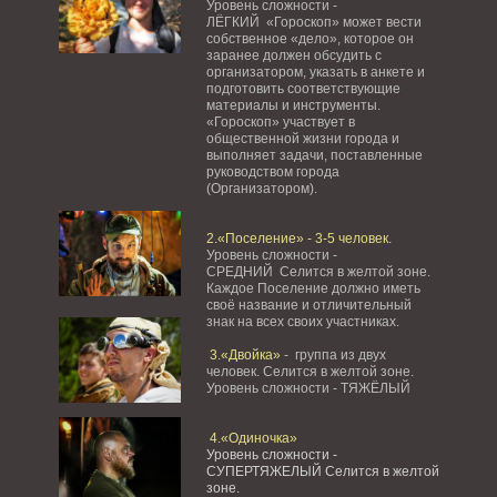
Уровень сложности -
ЛЁГКИЙ «Гороскоп» может вести
собственное «дело», которое он
заранее должен обсудить с
организатором, указать в анкете и
подготовить соответствующие
материалы и инструменты.
«Гороскоп» участвует в
общественной жизни города и
выполняет задачи, поставленные
руководством города
(Организатором).
2.«Поселение» - 3-5 человек.
Уровень сложности -
СРЕДНИЙ Селится в желтой зоне.
Каждое Поселение должно иметь
своё название и отличительный
знак на всех своих участниках.
3.«Двойка»
- группа из двух
человек. Селится в желтой зоне.
Уровень сложности - ТЯЖЁЛЫЙ
4.«Одиночка»
Уровень сложности -
СУПЕРТЯЖЕЛЫЙ Селится в желтой
зоне.