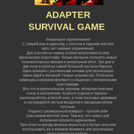
ADAPTER
SURVIVAL
GAME
Уникальное приключение!
С семьёй или в одиночку, с опытом в туризме или без
него, нет никаких ограничений
.
Для участия не нужна особая выносливость или
физическая подготовка. Только желание получить новые
положительные эмоции и уникальный опыт. Три дня и
две ночи в оазисах самой большой пустыни Европы.
Одна локация с различными зонами для реализации
своих идей и желаний. Новые знакомства. Полезные
семинары в игровом формате и общение с интересными
участниками.
Все это в оригинальном, игровом, апокалиптическом
стиле и настроении. Хочется отдыха и тишины -
располагайтесь в белой зоне, в тени сосновых деревьев
и наслаждайся чистым воздухом и звездным небом
пустыни.
Надоест размеренный комфорт - пробуй себя
участником жёлтой зоны. Там все, что нужно для
получения игрового адреналина.
При этом ты всегда можешь вернуться в белую зону или
использовать ее в игровом формате для реализации
своих планов на победу.