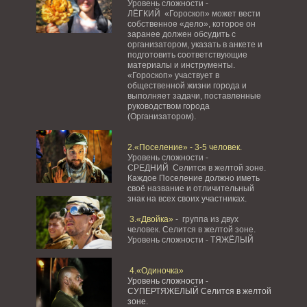
Уровень сложности -
ЛЁГКИЙ «Гороскоп» может вести
собственное «дело», которое он
заранее должен обсудить с
организатором, указать в анкете и
подготовить соответствующие
материалы и инструменты.
«Гороскоп» участвует в
общественной жизни города и
выполняет задачи, поставленные
руководством города
(Организатором).
2.«Поселение» - 3-5 человек.
Уровень сложности -
СРЕДНИЙ Селится в желтой зоне.
Каждое Поселение должно иметь
своё название и отличительный
знак на всех своих участниках.
3.«Двойка»
- группа из двух
человек. Селится в желтой зоне.
Уровень сложности - ТЯЖЁЛЫЙ
4.«Одиночка»
Уровень сложности -
СУПЕРТЯЖЕЛЫЙ Селится в желтой
зоне.