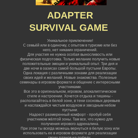
ADAPTER
SURVIVAL
GAME
Уникальное приключение!
С семьёй или в одиночку, с опытом в туризме или без
него, нет никаких ограничений
.
Для участия не нужна особая выносливость или
физическая подготовка. Только желание получить новые
положительные эмоции и уникальный опыт. Три дня и
две ночи в оазисах самой большой пустыни Европы.
Одна локация с различными зонами для реализации
своих идей и желаний. Новые знакомства. Полезные
семинары в игровом формате и общение с интересными
участниками.
Все это в оригинальном, игровом, апокалиптическом
стиле и настроении. Хочется отдыха и тишины -
располагайтесь в белой зоне, в тени сосновых деревьев
и наслаждайся чистым воздухом и звездным небом
пустыни.
Надоест размеренный комфорт - пробуй себя
участником жёлтой зоны. Там все, что нужно для
получения игрового адреналина.
При этом ты всегда можешь вернуться в белую зону или
использовать ее в игровом формате для реализации
своих планов на победу.