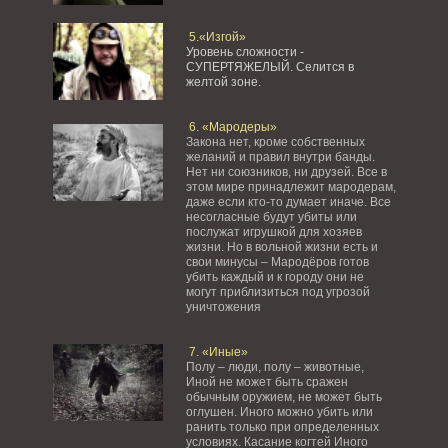
5.«Изгой»
Уровень сложности -
СУПЕРТЯЖЕЛЫЙ.
Селится в
желтой зоне.
6. «Мародеры»
Закона нет, кроме собственных
желаний и правил внутри банды.
Нет ни союзников, ни друзей. Все в
этом мире принадлежит мародерам,
даже если кто-то думает иначе. Все
несогласные будут убиты или
послужат игрушкой для хозяев
жизни. Но в вольной жизни есть и
свои минусы – Мародёров готов
убить каждый и к городу они не
могут приблизиться под угрозой
уничтожения
7. «Иные»
Полу – люди, полу – животные,
Иной не может быть сражен
обычным оружием, не может быть
оглушен. Иного можно убить или
ранить только при определенных
условиях. Касание когтей Иного