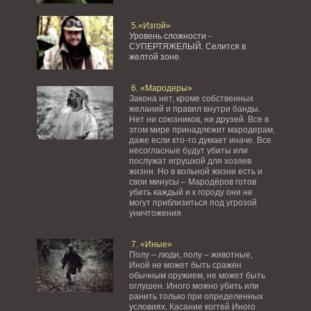
5.«Изгой»
Уровень сложности -
СУПЕРТЯЖЕЛЫЙ.
Селится в
желтой зоне.
6. «Мародеры»
Закона нет, кроме собственных
желаний и правил внутри банды.
Нет ни союзников, ни друзей. Все в
этом мире принадлежит мародерам,
даже если кто-то думает иначе. Все
несогласные будут убиты или
послужат игрушкой для хозяев
жизни. Но в вольной жизни есть и
свои минусы – Мародёров готов
убить каждый и к городу они не
могут приблизиться под угрозой
уничтожения
7. «Иные»
Полу – люди, полу – животные,
Иной не может быть сражен
обычным оружием, не может быть
оглушен. Иного можно убить или
ранить только при определенных
условиях. Касание когтей Иного