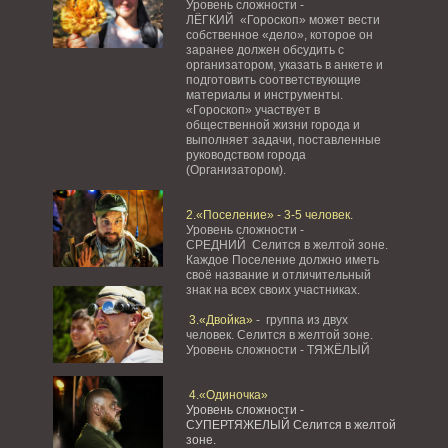
Уровень сложности -
ЛЁГКИЙ «Гороскоп» может вести
собственное «дело», которое он
заранее должен обсудить с
организатором, указать в анкете и
подготовить соответствующие
материалы и инструменты.
«Гороскоп» участвует в
общественной жизни города и
выполняет задачи, поставленные
руководством города
(Организатором).
2.«Поселение» - 3-5 человек.
Уровень сложности -
СРЕДНИЙ Селится в желтой зоне.
Каждое Поселение должно иметь
своё название и отличительный
знак на всех своих участниках.
3.«Двойка»
- группа из двух
человек. Селится в желтой зоне.
Уровень сложности - ТЯЖЁЛЫЙ
4.«Одиночка»
Уровень сложности -
СУПЕРТЯЖЕЛЫЙ Селится в желтой
зоне.