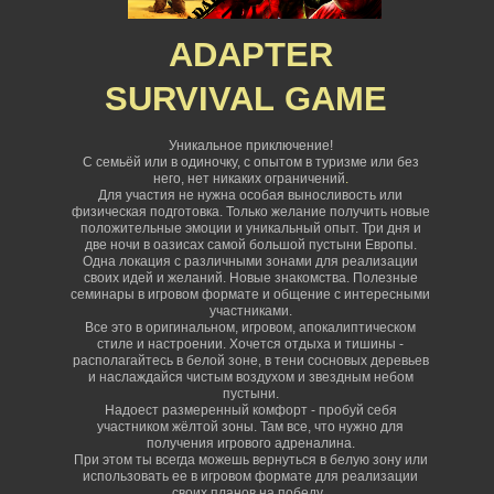
ADAPTER
SURVIVAL
GAME
Уникальное приключение!
С семьёй или в одиночку, с опытом в туризме или без
него, нет никаких ограничений
.
Для участия не нужна особая выносливость или
физическая подготовка. Только желание получить новые
положительные эмоции и уникальный опыт. Три дня и
две ночи в оазисах самой большой пустыни Европы.
Одна локация с различными зонами для реализации
своих идей и желаний. Новые знакомства. Полезные
семинары в игровом формате и общение с интересными
участниками.
Все это в оригинальном, игровом, апокалиптическом
стиле и настроении. Хочется отдыха и тишины -
располагайтесь в белой зоне, в тени сосновых деревьев
и наслаждайся чистым воздухом и звездным небом
пустыни.
Надоест размеренный комфорт - пробуй себя
участником жёлтой зоны. Там все, что нужно для
получения игрового адреналина.
При этом ты всегда можешь вернуться в белую зону или
использовать ее в игровом формате для реализации
своих планов на победу.