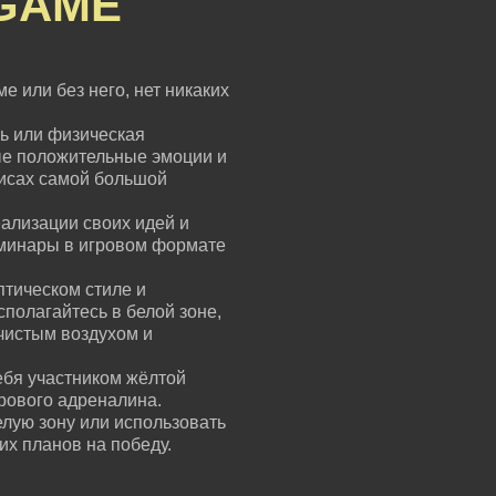
GAME
е или без него, нет никаких
ь или физическая
ые положительные эмоции и
зисах самой большой
ализации своих идей и
еминары в игровом формате
птическом стиле и
сполагайтесь в белой зоне,
чистым воздухом и
ебя участником жёлтой
грового адреналина.
елую зону или использовать
их планов на победу.