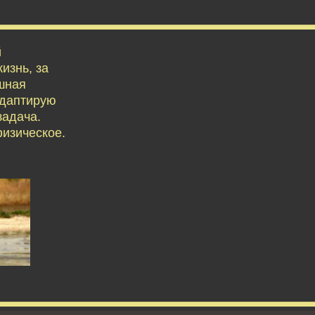
й
изнь, за
ешная
адаптирую
задача.
физическое.