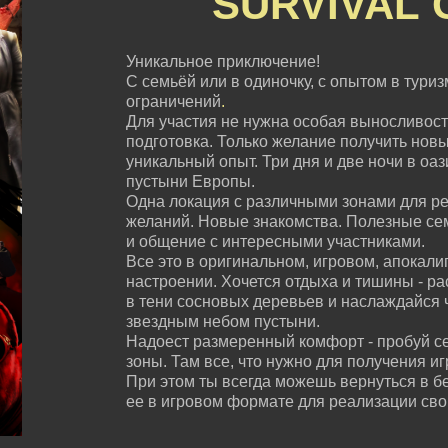
SURVIVAL
Уникальное приключение!
С семьёй или в одиночку, с опытом в туризм
ограничений
.
Для участия не нужна особая выносливост
подготовка. Только желание получить нов
уникальный опыт. Три дня и две ночи в оа
пустыни Европы.
Одна локация с различными зонами для ре
желаний. Новые знакомства. Полезные с
и общение с интересными участниками.
Все это в оригинальном, игровом, апокали
настроении. Хочется отдыха и тишины - ра
в тени сосновых деревьев и наслаждайся 
звездным небом пустыни.
Надоест размеренный комфорт - пробуй с
зоны. Там все, что нужно для получения и
При этом ты всегда можешь вернуться в б
ее в игровом формате для реализации сво