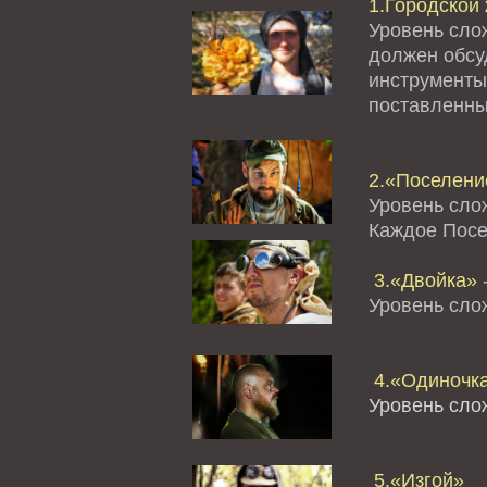
1.Городской 
Уровень сло
должен обсуд
инструменты
поставленны
2.«Поселение
Уровень сло
Каждое Посе
3.«Двойка»
-
Уровень сл
4.«Одиночк
Уровень сло
5.«Изгой»