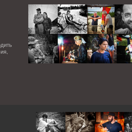
одить
ия,