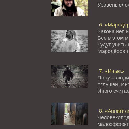
Уровень сл
6. «Мароде
Закона нет, 
Все в этом 
будут убиты 
Мародёров го
7. «Иные»
Полу – люди
оглушен. Ино
Иного считае
8. «Аннигил
Человекопод
малоэффект