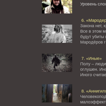
Уровень сл
6. «Мароде
Закона нет, 
Все в этом 
будут убиты 
Мародёров го
7. «Иные»
Полу – люди
оглушен. Ино
Иного считае
8. «Аннигил
Человекопод
малоэффект