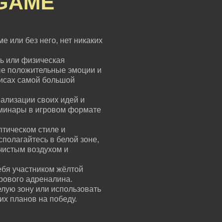
GAME
е или без него, нет никаких
ь или физическая
ые положительные эмоции и
зисах самой большой
ализации своих идей и
еминары в игровом формате
птическом стиле и
сполагайтесь в белой зоне,
чистым воздухом и
ебя участником жёлтой
грового адреналина.
елую зону или использовать
их планов на победу.