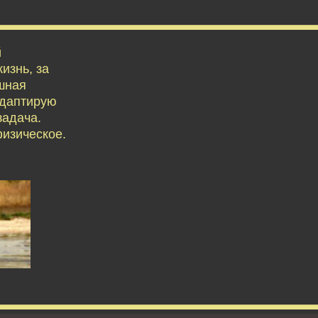
й
изнь, за
ешная
адаптирую
задача.
физическое.