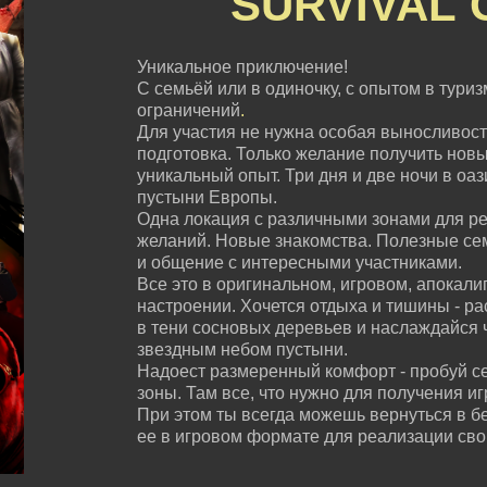
SURVIVAL
Уникальное приключение!
С семьёй или в одиночку, с опытом в туризм
ограничений
.
Для участия не нужна особая выносливост
подготовка. Только желание получить нов
уникальный опыт. Три дня и две ночи в оа
пустыни Европы.
Одна локация с различными зонами для ре
желаний. Новые знакомства. Полезные с
и общение с интересными участниками.
Все это в оригинальном, игровом, апокали
настроении. Хочется отдыха и тишины - ра
в тени сосновых деревьев и наслаждайся 
звездным небом пустыни.
Надоест размеренный комфорт - пробуй с
зоны. Там все, что нужно для получения и
При этом ты всегда можешь вернуться в б
ее в игровом формате для реализации сво