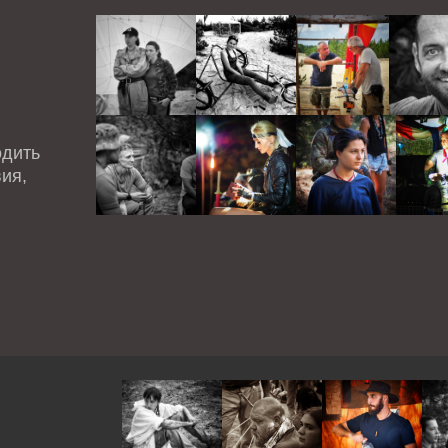
одить
ия,