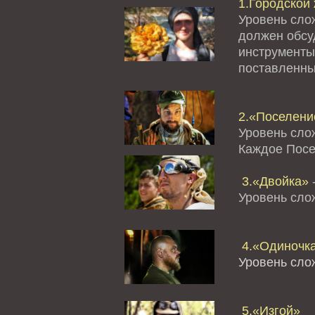
1.Городской 
Уровень сло
должен обсуд
инструменты
поставленны
2.«Поселение
Уровень сло
Каждое Посе
3.«Двойка»
-
Уровень сл
4.«Одиночк
Уровень сло
5.«Изгой»