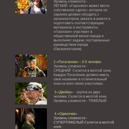
Уровень сложности -
ЛЁГКИЙ «Гороскоп» может вести
собственное «дело», которое он
заранее должен обсудить с
организатором, указать в анкете и
подготовить соответствующие
материалы и инструменты.
«Гороскоп» участвует в
общественной жизни города и
выполняет задачи, поставленные
руководством города
(Организатором).
2.«Поселение» - 3-5 человек.
Уровень сложности -
СРЕДНИЙ Селится в желтой зоне.
Каждое Поселение должно иметь
своё название и отличительный
знак на всех своих участниках.
3.«Двойка»
- группа из двух
человек. Селится в желтой зоне.
Уровень сложности - ТЯЖЁЛЫЙ
4.«Одиночка»
Уровень сложности -
СУПЕРТЯЖЕЛЫЙ Селится в желтой
зоне.