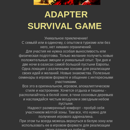
ADAPTER
SURVIVAL
GAME
Уникальное приключение!
С семьёй или в одиночку, с опытом в туризме или без
него, нет никаких ограничений
.
Для участия не нужна особая выносливость или
физическая подготовка. Только желание получить новые
положительные эмоции и уникальный опыт. Три дня и
две ночи в оазисах самой большой пустыни Европы.
Одна локация с различными зонами для реализации
своих идей и желаний. Новые знакомства. Полезные
семинары в игровом формате и общение с интересными
участниками.
Все это в оригинальном, игровом, апокалиптическом
стиле и настроении. Хочется отдыха и тишины -
располагайтесь в белой зоне, в тени сосновых деревьев
и наслаждайся чистым воздухом и звездным небом
пустыни.
Надоест размеренный комфорт - пробуй себя
участником жёлтой зоны. Там все, что нужно для
получения игрового адреналина.
При этом ты всегда можешь вернуться в белую зону или
использовать ее в игровом формате для реализации
своих планов на победу.