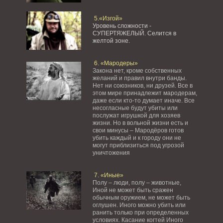
5.«Изгой»
Уровень сложности -
СУПЕРТЯЖЕЛЫЙ.
Селится в
желтой зоне.
6. «Мародеры»
Закона нет, кроме собственных
желаний и правил внутри банды.
Нет ни союзников, ни друзей. Все в
этом мире принадлежит мародерам,
даже если кто-то думает иначе. Все
несогласные будут убиты или
послужат игрушкой для хозяев
жизни. Но в вольной жизни есть и
свои минусы – Мародёров готов
убить каждый и к городу они не
могут приблизиться под угрозой
уничтожения
7. «Иные»
Полу – люди, полу – животные,
Иной не может быть сражен
обычным оружием, не может быть
оглушен. Иного можно убить или
ранить только при определенных
условиях. Касание когтей Иного