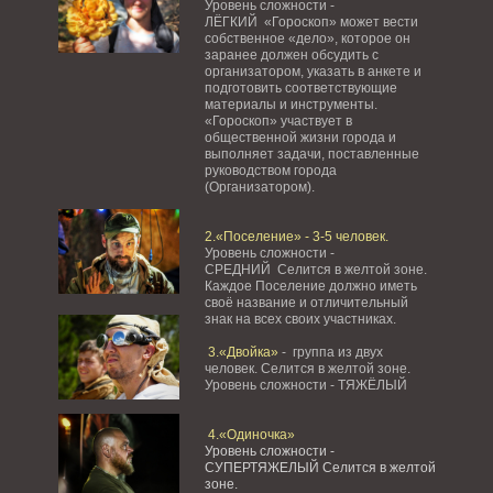
Уровень сложности -
ЛЁГКИЙ «Гороскоп» может вести
собственное «дело», которое он
заранее должен обсудить с
организатором, указать в анкете и
подготовить соответствующие
материалы и инструменты.
«Гороскоп» участвует в
общественной жизни города и
выполняет задачи, поставленные
руководством города
(Организатором).
2.«Поселение» - 3-5 человек.
Уровень сложности -
СРЕДНИЙ Селится в желтой зоне.
Каждое Поселение должно иметь
своё название и отличительный
знак на всех своих участниках.
3.«Двойка»
- группа из двух
человек. Селится в желтой зоне.
Уровень сложности - ТЯЖЁЛЫЙ
4.«Одиночка»
Уровень сложности -
СУПЕРТЯЖЕЛЫЙ Селится в желтой
зоне.