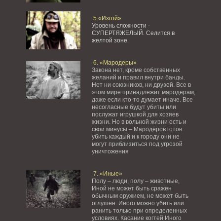
5.«Изгой»
Уровень сложности -
СУПЕРТЯЖЕЛЫЙ.
Селится в
желтой зоне.
6. «Мародеры»
Закона нет, кроме собственных
желаний и правил внутри банды.
Нет ни союзников, ни друзей. Все в
этом мире принадлежит мародерам,
даже если кто-то думает иначе. Все
несогласные будут убиты или
послужат игрушкой для хозяев
жизни. Но в вольной жизни есть и
свои минусы – Мародёров готов
убить каждый и к городу они не
могут приблизиться под угрозой
уничтожения
7. «Иные»
Полу – люди, полу – животные,
Иной не может быть сражен
обычным оружием, не может быть
оглушен. Иного можно убить или
ранить только при определенных
условиях. Касание когтей Иного