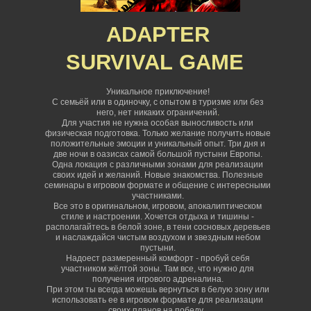
ADAPTER
SURVIVAL
GAME
Уникальное приключение!
С семьёй или в одиночку, с опытом в туризме или без
него, нет никаких ограничений
.
Для участия не нужна особая выносливость или
физическая подготовка. Только желание получить новые
положительные эмоции и уникальный опыт. Три дня и
две ночи в оазисах самой большой пустыни Европы.
Одна локация с различными зонами для реализации
своих идей и желаний. Новые знакомства. Полезные
семинары в игровом формате и общение с интересными
участниками.
Все это в оригинальном, игровом, апокалиптическом
стиле и настроении. Хочется отдыха и тишины -
располагайтесь в белой зоне, в тени сосновых деревьев
и наслаждайся чистым воздухом и звездным небом
пустыни.
Надоест размеренный комфорт - пробуй себя
участником жёлтой зоны. Там все, что нужно для
получения игрового адреналина.
При этом ты всегда можешь вернуться в белую зону или
использовать ее в игровом формате для реализации
своих планов на победу.