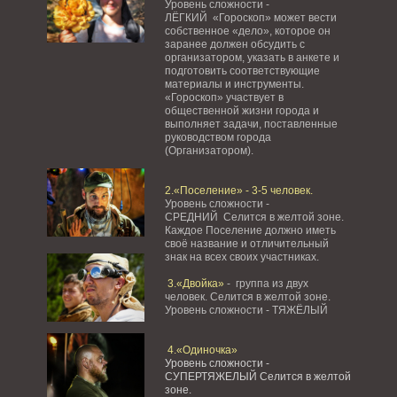
Уровень сложности -
ЛЁГКИЙ «Гороскоп» может вести
собственное «дело», которое он
заранее должен обсудить с
организатором, указать в анкете и
подготовить соответствующие
материалы и инструменты.
«Гороскоп» участвует в
общественной жизни города и
выполняет задачи, поставленные
руководством города
(Организатором).
2.«Поселение» - 3-5 человек.
Уровень сложности -
СРЕДНИЙ Селится в желтой зоне.
Каждое Поселение должно иметь
своё название и отличительный
знак на всех своих участниках.
3.«Двойка»
- группа из двух
человек. Селится в желтой зоне.
Уровень сложности - ТЯЖЁЛЫЙ
4.«Одиночка»
Уровень сложности -
СУПЕРТЯЖЕЛЫЙ Селится в желтой
зоне.