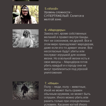
5.«Изгой»
Уровень сложности -
СУПЕРТЯЖЕЛЫЙ.
Селится в
желтой зоне.
6. «Мародеры»
Закона нет, кроме собственных
желаний и правил внутри банды.
Нет ни союзников, ни друзей. Все в
этом мире принадлежит мародерам,
даже если кто-то думает иначе. Все
несогласные будут убиты или
послужат игрушкой для хозяев
жизни. Но в вольной жизни есть и
свои минусы – Мародёров готов
убить каждый и к городу они не
могут приблизиться под угрозой
уничтожения
7. «Иные»
Полу – люди, полу – животные,
Иной не может быть сражен
обычным оружием, не может быть
оглушен. Иного можно убить или
ранить только при определенных
условиях. Касание когтей Иного