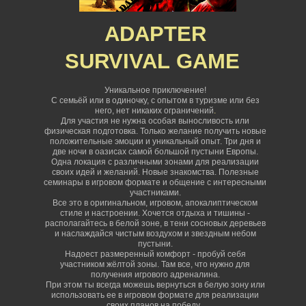
ADAPTER
SURVIVAL
GAME
Уникальное приключение!
С семьёй или в одиночку, с опытом в туризме или без
него, нет никаких ограничений
.
Для участия не нужна особая выносливость или
физическая подготовка. Только желание получить новые
положительные эмоции и уникальный опыт. Три дня и
две ночи в оазисах самой большой пустыни Европы.
Одна локация с различными зонами для реализации
своих идей и желаний. Новые знакомства. Полезные
семинары в игровом формате и общение с интересными
участниками.
Все это в оригинальном, игровом, апокалиптическом
стиле и настроении. Хочется отдыха и тишины -
располагайтесь в белой зоне, в тени сосновых деревьев
и наслаждайся чистым воздухом и звездным небом
пустыни.
Надоест размеренный комфорт - пробуй себя
участником жёлтой зоны. Там все, что нужно для
получения игрового адреналина.
При этом ты всегда можешь вернуться в белую зону или
использовать ее в игровом формате для реализации
своих планов на победу.